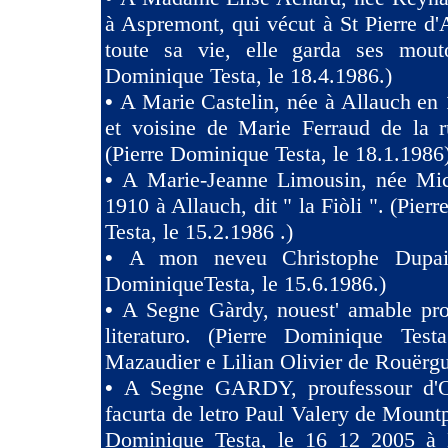
à Aspremont, qui vécut à St Pierre d
toute sa vie, elle garda ses mouto
Dominique Testa, le 18.4.1986.)
•
A Marie Castelin, née à Allauch en 
et voisine de Marie Ferraud de la r
(Pierre Dominique Testa, le 18.1.1986
•
A Marie-Jeanne Limousin, née Mi
1910 à Allauch, dit " la Fiòli ". (Pie
Testa, le 15.2.1986 .)
•
A mon neveu Christophe Dupaig
DominiqueTesta, le 15.6.1986.)
•
A Segne Gàrdy, nouest' amable pro
literaturo. (Pierre Dominique Tes
Mazaudier e Lilian Olivier de Rouërgu
•
A Segne GARDY, proufessour d'O
facurta de letro Paul Valery de Mountp
Dominique Testa, le 16 12 2005 à 