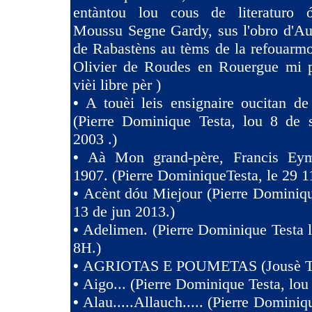
entàntou lou cous de literaturo 
Moussu Segne Gardy, sus l'obro d'Au
de Rabastèns au tèms de la refouarmo
Olivier de Roudes en Rouergue mi 
vièi libre pèr )
•
A touèi leis ensignaire oucitan d
(Pierre Dominique Testa, lou 8 de 
2003 .)
•
Aà Mon grand-père, Francis Eym
1907. (Pierre DominiqueTesta, le 29 1
•
Acènt dóu Miejour (Pierre Dominiqu
13 de jun 2013.)
•
Adelimen. (Pierre Dominique Testa 
8H.)
•
AGRIOTAS E POUMETAS (Jousè 
•
Aigo... (Pierre Dominique Testa, lou
•
Alau.....Allauch..... (Pierre Dominiq