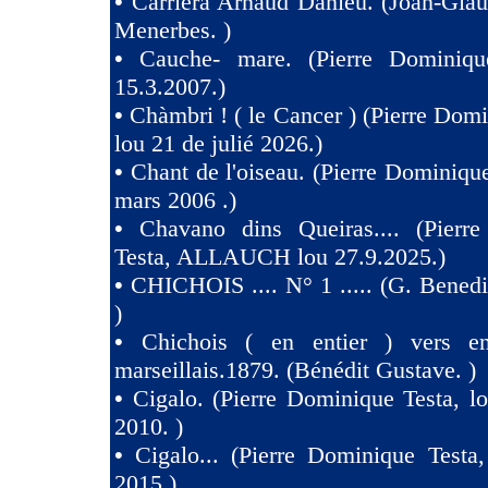
•
Carriera Arnaud Danièu. (Joan-Gla
Menerbes. )
•
Cauche- mare. (Pierre Dominiqu
15.3.2007.)
•
Chàmbri ! ( le Cancer ) (Pierre Domi
lou 21 de julié 2026.)
•
Chant de l'oiseau. (Pierre Dominique
mars 2006 .)
•
Chavano dins Queiras.... (Pierr
Testa, ALLAUCH lou 27.9.2025.)
•
CHICHOIS .... N° 1 ..... (G. Benedit
)
•
Chichois ( en entier ) vers e
marseillais.1879. (Bénédit Gustave. )
•
Cigalo. (Pierre Dominique Testa, l
2010. )
•
Cigalo... (Pierre Dominique Testa
2015.)