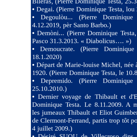
Bileras, (Pierre Dominique Testa, 25.3
•
Degai. (Pierre Dominique Testa, lou 
•
Degoulòu... (Pierre Dominique
4.12.2019, pèr Santo Barbo.)
•
Demòni... (Pierre Dominique Testa,
Pasco 31.3.2013. « Diabolicus…. »)
•
Demoucrate. (Pierre Dominique
18.1.2020)
•
Départ de Marie-louise Michel, née 
1920. (Pierre Dominique Testa, le 10.
•
Depremido. (Pierre Dominique 
25.10.2010.)
•
Dernier voyage de Thibault et d'El
Dominique Testa. Le 8.11.2009. A m
les jumeaux Thibault et Eliot Guimb
de Clermont-Ferrand, partis trop tôt po
4 juillet 2009.)
•
Désiré SUOU de Villecroso dins V