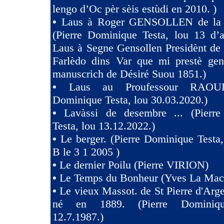
lengo d’Oc pèr sèis estùdi en 2010. )
•
Laus à Roger GENSOLLEN de la F
(Pierre Dominique Testa, lou 13 d’a
Laus à Segne Gensollen Presidènt de
Farlèdo dins Var que mi prestè ge
manuscrich de Désiré Suou 1851.)
•
Laus au Proufessour RAOULT
Dominique Testa, lou 30.03.2020.)
•
Lavàssi de desembre ... (Pierr
Testa, lou 13.12.2022.)
•
Le berger. (Pierre Dominique Testa,
B le 3 1 2005 )
•
Le dernier Poilu (Pierre VIRION)
•
Le Temps du Bonheur (Yves La Mac
•
Le vieux Massot. de St Pierre d'Arg
né en 1889. (Pierre Dominiqu
12.7.1987.)