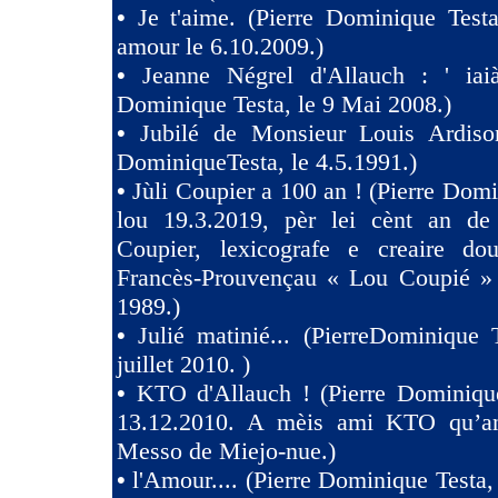
•
Je t'aime. (Pierre Dominique Test
amour le 6.10.2009.)
•
Jeanne Négrel d'Allauch : ' iaià
Dominique Testa, le 9 Mai 2008.)
•
Jubilé de Monsieur Louis Ardison
DominiqueTesta, le 4.5.1991.)
•
Jùli Coupier a 100 an ! (Pierre Domi
lou 19.3.2019, pèr lei cènt an de
Coupier, lexicografe e creaire dou
Francès-Prouvençau « Lou Coupié » 
1989.)
•
Julié matinié... (PierreDominique 
juillet 2010. )
•
KTO d'Allauch ! (Pierre Dominique
13.12.2010. A mèis ami KTO qu’an
Messo de Miejo-nue.)
•
l'Amour.... (Pierre Dominique Testa,