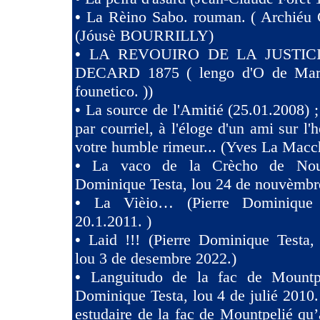
•
La Rèino Sabo. rouman. ( Archiéu 
(Jóusè BOURRILLY)
•
LA REVOUIRO DE LA JUSTIC
DECARD 1875 ( lengo d'O de Marsi
founetico. ))
•
La source de l'Amitié (25.01.2008) ;
par courriel, à l'éloge d'un ami sur l'h
votre humble rimeur... (Yves La Macc
•
La vaco de la Crècho de Nouv
Dominique Testa, lou 24 de nouvèmbr
•
La Vièio… (Pierre Dominique 
20.1.2011. )
•
Laid !!! (Pierre Dominique Tes
lou 3 de desembre 2022.)
•
Languitudo de la fac de Mountpe
Dominique Testa, lou 4 de julié 2010. 
estudaire de la fac de Mountpelié qu’