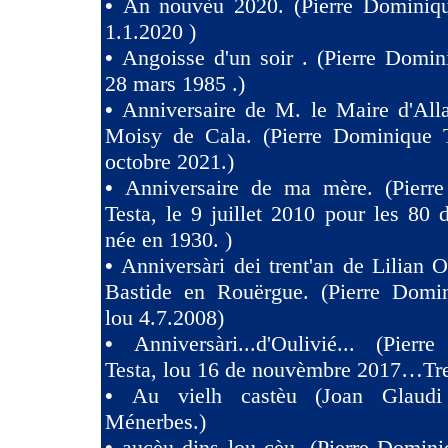
•
An nouvèu 2020. (Pierre Dominiqu
1.1.2020 )
•
Angoisse d'un soir . (Pierre Domin
28 mars 1985 .)
•
Anniversaire de M. le Maire d'All
Moisy de Cala. (Pierre Dominique T
octobre 2021.)
•
Anniversaire de ma mère. (Pierr
Testa, le 9 juillet 2010 pour les 80
née en 1930. )
•
Anniversàri dei trent'an de Lilian O
Bastide en Rouërgue. (Pierre Domin
lou 4.7.2008)
•
Anniversàri...d'Oulivié... (Pier
Testa, lou 16 de nouvèmbre 2017…Tres
•
Au vielh castèu (Joan Glaud
Ménerbes.)
•
aucèu dins lou cèu. (Pierre Domini