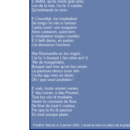
E Bellot, qu’es noste gran prèu
Lon de la mar, l’ia fa ‘n castèu
Qu’esbriaudo la visto.
E Crousillat, lou troubadour
De longo l’ie vèn à l’entour
Canta coum’ uno ourgueno :
Ainsi cantavon, autre-tèm,
Li troubadour toujou countèn,
E li belli damo, en partèn,
L’ie dounavon l’estreno.
Mai Roumanille es lou mignó :
L’ia fa ‘n bouqué ( fau vèire acó !)
‘Me de margarideto,
Bouqué tant fres qu’en lou vesèn
La pastouro dessu soun sèn
L’a lèu agu mes en disèn :
Oh ! que soun poulideto !
E vuèi, toutis ensèm venen,
E dau Levan, e dau Pounen,
Tout lou vóu di troubaire,
Venen la courouna de flour,
De flour de touti li coulour,
Per que la fìo di pastour
En touti posque plaire.
Frédéric Mistral, le 2 janvier 1851. ( avant la mise en place de la grap