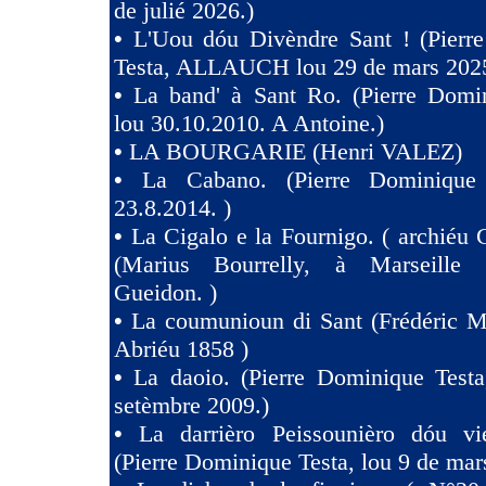
de julié 2026.)
•
L'Uou dóu Divèndre Sant ! (Pierr
Testa, ALLAUCH lou 29 de mars 2025
•
La band' à Sant Ro. (Pierre Domin
lou 30.10.2010. A Antoine.)
•
LA BOURGARIE (Henri VALEZ)
•
La Cabano. (Pierre Dominique 
23.8.2014. )
•
La Cigalo e la Fournigo. ( archiéu 
(Marius Bourrelly, à Marseille
Gueidon. )
•
La coumunioun di Sant (Frédéric Mi
Abriéu 1858 )
•
La daoio. (Pierre Dominique Testa
setèmbre 2009.)
•
La darrièro Peissounièro dóu vi
(Pierre Dominique Testa, lou 9 de mar