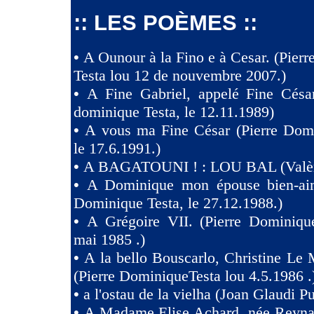
:: LES POÈMES ::
•
A Ounour à la Fino e à Cesar. (Pier
Testa lou 12 de nouvembre 2007.)
•
A Fine Gabriel, appelé Fine Césa
dominique Testa, le 12.11.1989)
•
A vous ma Fine César (Pierre Domi
le 17.6.1991.)
•
A BAGATOUNI ! : LOU BAL (Valèr
•
A Dominique mon épouse bien-aim
Dominique Testa, le 27.12.1988.)
•
A Grégoire VII. (Pierre Dominique
mai 1985 .)
•
A la bello Bouscarlo, Christine Le
(Pierre DominiqueTesta lou 4.5.1986 .
•
a l'ostau de la vielha (Joan Glaudi P
•
A Madame Elise Achard, née Reyna