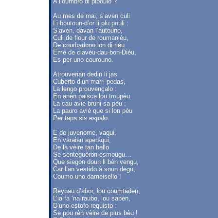
A l’oumbro di piboulo ?
Au mes de mai, s’aven culi
Li boutoun-d’or li plu pouli :
S’aven, davan l’autouno,
Culi de flour de roumaniéu,
De courbadono lon di riéu
Emé de clavèu-dau-bon-Diéu,
Es per uno courouno.
Atrouverian dedin li jas
Cuberto d’un marri pedas,
La lengo prouvençalo :
En anèn paisce lou troupèu
La cau avié bruni sa pèu ;
La pauro avié que si lon pèu
Per tapa sis espalo.
E de juvenome, vaqui,
En varaian aperaqui,
De la vèire tan bello
Se senteguèron esmougu…
Que siegon doun li bèn vengu,
Car l’an vestido à soun degu,
Coumo uno dameisello !
Reybau d’abor, lou coumtaden,
L’ia fa ‘na raubo, lou sabèn,
D’uno estofo requisto :
Se pou rèn vèire de plus bèu !