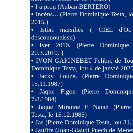
•
I a pron (Auban BERTERO)
•
Incèns... (Pierre Dominique Testa, l
2015.)
•
Istòri marsihès ( CIEL d'Oc
descounoueissu)
•
Iver 2010. (Pierre Dominique 
20.3.2010. )
•
IVON GAIGNEBET Felibre de Toul
Dominique Testa, lou 4 de janvié 2020
•
Jacky Ilouze. (Pierre Dominiqu
15.11.1987)
•
Jaque Figon (Pierre Dominiqu
7.8.1984)
•
Jaque Miranne E Nanci (Pierre
Testa, le 15.12.1985)
•
Jas (Pierre Dominique Testa, lou 31.
•
Jauffre (Joan-Glaudi Puech de Mener