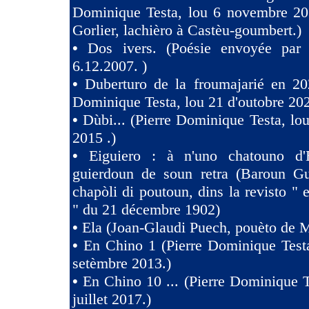
Dominique Testa, lou 6 novembre 2
Gorlier, lachièro à Castèu-goumbert.)
•
Dos ivers. (Poésie envoyée pa
6.12.2007. )
•
Duberturo de la froumajarié en 202
Dominique Testa, lou 21 d'outobre 202
•
Dùbi... (Pierre Dominique Testa, lou
2015 .)
•
Eiguiero : à n'uno chatouno d'
guierdoun de soun retra (Baroun Gui
chapòli di poutoun, dins la revisto " 
" du 21 décembre 1902)
•
Ela (Joan-Glaudi Puech, pouèto de 
•
En Chino 1 (Pierre Dominique Test
setèmbre 2013.)
•
En Chino 10 ... (Pierre Dominique T
juillet 2017.)