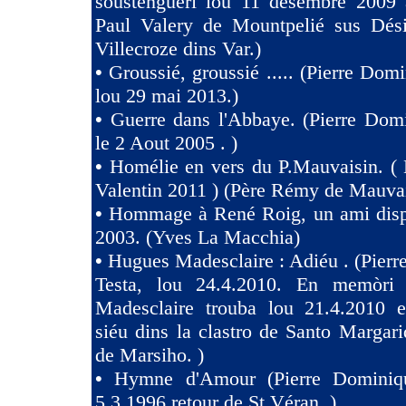
soustenguèri lou 11 desèmbre 2009 à
Paul Valery de Mountpelié sus Dés
Villecroze dins Var.)
•
Groussié, groussié ..... (Pierre Dom
lou 29 mai 2013.)
•
Guerre dans l'Abbaye. (Pierre Dom
le 2 Aout 2005 . )
•
Homélie en vers du P.Mauvaisin. ( 
Valentin 2011 ) (Père Rémy de Mauva
•
Hommage à René Roig, un ami dispa
2003. (Yves La Macchia)
•
Hugues Madesclaire : Adiéu . (Pier
Testa, lou 24.4.2010. En memòri
Madesclaire trouba lou 21.4.2010 e
siéu dins la clastro de Santo Margari
de Marsiho. )
•
Hymne d'Amour (Pierre Dominiqu
5.3.1996 retour de St Véran. )