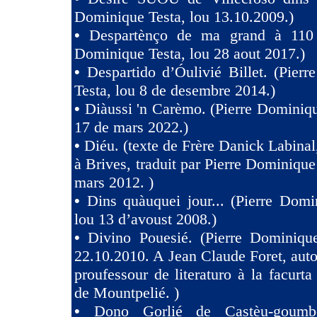
Dominique Testa, lou 13.10.2009.)
•
Despartènço de ma grand à 110 
Dominique Testa, lou 28 aout 2017.)
•
Despartido d’Óulivié Billet. (Pier
Testa, lou 8 de desembre 2014.)
•
Diàussi 'n Carèmo. (Pierre Dominiqu
17 de mars 2022.)
•
Diéu. (texte de Frère Danick Labinal
à Brives, traduit par Pierre Dominique
mars 2012. )
•
Dins quàuquei jour... (Pierre Domi
lou 13 d’avoust 2008.)
•
Divino Pouesié. (Pierre Dominique
22.10.2010. A Jean Claude Foret, auto
proufessour de literaturo à la facurta
de Mountpelié. )
•
Dono Gorlié de Castèu-goumber