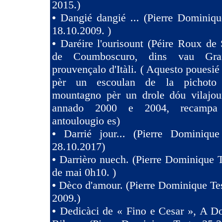
2015.)
•
Dangié dangié ... (Pierre Dominiqu
18.10.2009. )
•
Daréire l'ourisount (Péire Roux de
de Coumboscuro, dins vau Gra
prouvençalo d'Itàli. ( Aquesto pouesié
pèr un escoulan de la pichoto
mountagno pèr un drole dóu vilajoun
annado 2000 e 2004, recampa
antoulougio es)
•
Darrié jour... (Pierre Dominique
28.10.2017)
•
Darrièro nuech. (Pierre Dominique T
de mai 0h10. )
•
Dèco d'amour. (Pierre Dominique Tes
2009.)
•
Dedicàci de « Fino e Cesar », A D