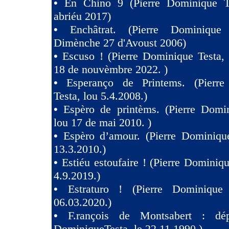
•
En Chino 9 (Pierre Dominique T
abriéu 2017)
•
Enchâtrat. (Pierre Dominique
Dimènche 27 d'Avoust 2006)
•
Escuso ! (Pierre Dominique Testa,
18 de nouvèmbre 2022. )
•
Esperanço de Printems. (Pierr
Testa, lou 5.4.2008.)
•
Espèro de printèms. (Pierre Domin
lou 17 de mai 2010. )
•
Espèro d’amour. (Pierre Dominique
13.3.2010.)
•
Estiéu estoufaire ! (Pierre Dominiqu
4.9.2019.)
•
Estraturo ! (Pierre Dominique
06.03.2020.)
•
F.rançois de Montsabert : dép
DominiqueTesta, le 22.11.1990.)