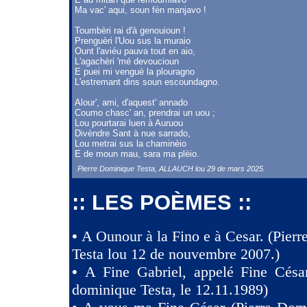
Ma vac' aqui, soun fèn manjavo !
Toumbèri rai d'à genouioun !
Prenguèri l'Uou sus la muraio
Ount l'aviéu pauva tout en aio,
L'agachèri 'mé devoucioun
E puei mi venguè la plouragno
L'estremant dins soun escoundagno.
Alour', ami, d'aquest' annado
Coumo chasc' an, prendrai un uou ;
Lou pourtarai luen à Auruou
Divèndre Sant à nue sarrado,
Lou metrai sus la chaminèio
E de moun mau, sara ma plèio.
Pierre Dominique Testa, ALLAUCH lou 29 de mars 2025.
:: LES POÈMES ::
•
A Ounour à la Fino e à Cesar. (Pier
Testa lou 12 de nouvembre 2007.)
•
A Fine Gabriel, appelé Fine Césa
dominique Testa, le 12.11.1989)