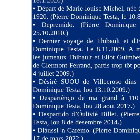
18.1.2020)
•
Départ de Marie-louise Michel, née 
1920. (Pierre Dominique Testa, le 10.
•
Depremido. (Pierre Dominique 
25.10.2010.)
•
Dernier voyage de Thibault et d'El
Dominique Testa. Le 8.11.2009. A m
les jumeaux Thibault et Eliot Guimb
de Clermont-Ferrand, partis trop tôt po
4 juillet 2009.)
•
Désiré SUOU de Villecroso dins V
Dominique Testa, lou 13.10.2009.)
•
Despartènço de ma grand à 110 
Dominique Testa, lou 28 aout 2017.)
•
Despartido d’Óulivié Billet. (Pier
Testa, lou 8 de desembre 2014.)
•
Diàussi 'n Carèmo. (Pierre Dominiqu
17 de mars 2022.)