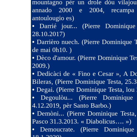
mountagno pèr un drole dóu vilajoun
annado 2000 e 2004, recampa
antoulougio es)
•
Darrié jour... (Pierre Dominique
28.10.2017)
•
Darrièro nuech. (Pierre Dominique T
de mai 0h10. )
•
Dèco d'amour. (Pierre Dominique Tes
2009.)
•
Dedicàci de « Fino e Cesar », A D
Bileras, (Pierre Dominique Testa, 25.3
•
Degai. (Pierre Dominique Testa, lou 
•
Degoulòu... (Pierre Dominique
4.12.2019, pèr Santo Barbo.)
•
Demòni... (Pierre Dominique Testa,
Pasco 31.3.2013. « Diabolicus…. »)
•
Demoucrate. (Pierre Dominique