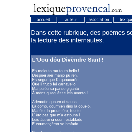
Dans cette rubrique, des poèmes son
la lecture des internautes.
L'Uou dóu Divèndre Sant !
Es malauto ma touto bello !
Despuei aièr manjo pu rèn,
Es segur que l'a quaucarèn
Que li truco lei carnavello,
Mai pulèu sa panso giganto
À mèns qu'aguèsse leis avanto !
Adematin quouro ai souna
La corno, dourmien dins la couelo,
Mai èlo, la proumièro, fouelo,
L' èro pas que m'a estouna !
Leis àutrei si soun restablado
E coumençèron sa brafado.