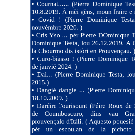
•
Cournat...... (Pierre Dominique Tes
10.8.2019. À mèi gèns, moun fraire e 
•
Covid ! (Pierre Dominique Test
nouvèmbre 2020. )
•
Cris Yso ... pèr Pierre DOminique Te
Dominique Testa, lou 26.12.2019. A 
la Chourmo dis istòri en Prouvençau. 
•
Curo-biasso ! (Pierre Dominique T
de janvié 2024. )
•
Dai... (Pierre Dominique Testa, l
2015.)
•
Dangié dangié ... (Pierre Dominiqu
18.10.2009. )
•
Daréire l'ourisount (Péire Roux de
de Coumboscuro, dins vau Gra
prouvençalo d'Itàli. ( Aquesto pouesié
pèr un escoulan de la pichoto