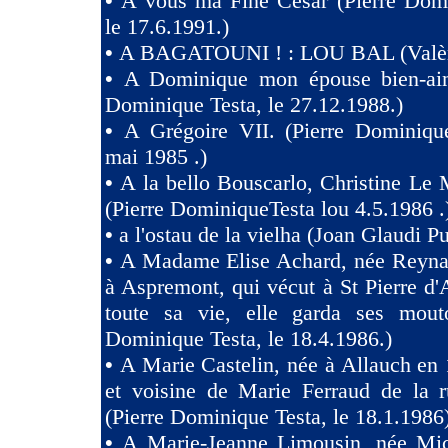
•
A vous ma Fine César (Pierre Domi
le 17.6.1991.)
•
A BAGATOUNI ! : LOU BAL (Valèr
•
A Dominique mon épouse bien-aim
Dominique Testa, le 27.12.1988.)
•
A Grégoire VII. (Pierre Dominique
mai 1985 .)
•
A la bello Bouscarlo, Christine Le
(Pierre DominiqueTesta lou 4.5.1986 .
•
a l'ostau de la vielha (Joan Glaudi P
•
A Madame Elise Achard, née Reyna
à Aspremont, qui vécut à St Pierre d
toute sa vie, elle garda ses mouto
Dominique Testa, le 18.4.1986.)
•
A Marie Castelin, née à Allauch en 
et voisine de Marie Ferraud de la r
(Pierre Dominique Testa, le 18.1.1986
•
A Marie-Jeanne Limousin, née Mi