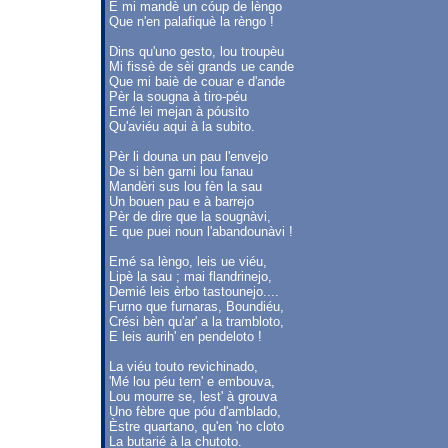
E mi mandè un cóup de lèngo
Que n'en palafiquè la rèngo !
Dins qu'uno gesto, lou troupèu
Mi fissè de sèi grands ue cande
Que mi baiè de couar e d'ande
Pèr la sougna à tiro-péu
Emé lei mejan à póusito
Qu'aviéu aqui à la subito.
Pèr li douna un pau l'envejo
De si bèn garni lou fanau
Mandèri sus lou fèn la sau
Un bouen pau e à barrejo
Pèr de dire que la sougnàvi,
E que puei noun l'abandounàvi !
Emé sa lèngo, leis ue viéu,
Lipè la sau ; mai flandrinejo,
Demié leis èrbo tastounejo....
Furno que furnaras, Boundiéu,
Crési bèn qu'ar' a la trambloto,
E leis aurih' en pendeloto !
La viéu touto revichinado,
'Mé lou péu tern' e embouva,
Lou mourre se, lest' à grouva
Uno fèbre que póu d'amblado,
Èstre quartano, qu'en 'no cloto
La butarié à la chutoto.