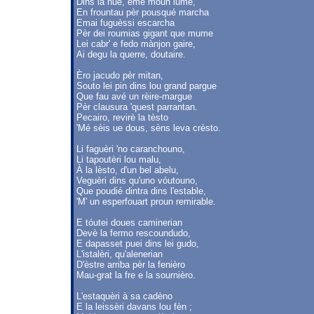
Dins la nue, emé moun lume,
En frountau pèr pousqué marcha
Emai fuguèssi escarcha
Pèr dei roumias gigant que mume
Lei cabr' e fedo mànjon gaire,
Ai degu la querre, doutaire.
Èro jacudo pèr mitan,
Souto lei pin dins lou grand pargue
Que fau avé un rèire-margue
Pèr clausura 'quest parrantan.
Pecairo, revirè la tèsto
'Mé sèis ue dous, sèns leva crèsto.
Li faguèri 'no caranchouno,
Li tapoutèri lou malu,
À la lèsto, d'un bel abelu,
Veguèri dins qu'uno vóutouno,
Que poudié dintra dins l'estable,
'M' un esperfouart proun remirable.
E tóutei doues caminerian
Devè la fermo rescoundudo,
E dapasset puei dins lei gudo,
L'istalèri, qu'alenerian
D'èstre arriba pèr la fenièro
Mau-grat la fre e la sournièro.
L'estaquèri à sa cadèno
E la leissèri davans lou fèn ;