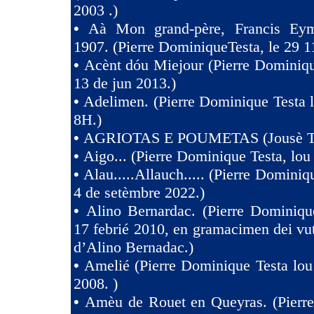
2003 .)
•
Aà Mon grand-père, Francis Eym
1907. (Pierre DominiqueTesta, le 29 1
•
Acènt dóu Miejour (Pierre Dominiqu
13 de jun 2013.)
•
Adelimen. (Pierre Dominique Testa 
8H.)
•
AGRIOTAS E POUMETAS (Jousè 
•
Aigo... (Pierre Dominique Testa, lou
•
Alau.....Allauch..... (Pierre Dominiq
4 de setèmbre 2022.)
•
Alino Bernardac. (Pierre Dominiqu
17 febrié 2010, en gramacimen dei v
d’Alino Bernadac.)
•
Amelié (Pierre Dominique Testa lou
2008. )
•
Amèu de Rouet en Queyras. (Pierr