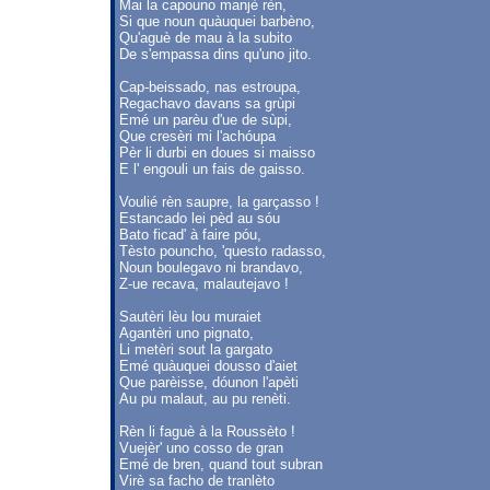
Mai la capouno manjè rèn,
Si que noun quàuquei barbèno,
Qu'aguè de mau à la subito
De s'empassa dins qu'uno jito.
Cap-beissado, nas estroupa,
Regachavo davans sa grùpi
Emé un parèu d'ue de sùpi,
Que cresèri mi l'achóupa
Pèr li durbi en doues si maisso
E l' engouli un fais de gaisso.
Voulié rèn saupre, la garçasso !
Estancado lei pèd au sóu
Bato ficad' à faire póu,
Tèsto pouncho, 'questo radasso,
Noun boulegavo ni brandavo,
Z-ue recava, malautejavo !
Sautèri lèu lou muraiet
Agantèri uno pignato,
Li metèri sout la gargato
Emé quàuquei dousso d'aiet
Que parèisse, dóunon l'apèti
Au pu malaut, au pu renèti.
Rèn li faguè à la Roussèto !
Vuejèr' uno cosso de gran
Emé de bren, quand tout subran
Virè sa facho de tranlèto