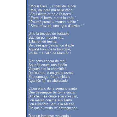
'' Moun Diéu '' , cridèri de la póu
'' Mai, vai peta ma bello vaco ''
'' Aqui dintre qu'es à l'estaco ''
'' Entre lei barro, e sus lou sóu ''
'' Pourrié prene la mouart subito ''
'' Sèns m'averti, sèns ges d'envito ! ''
Dins la trevado de l'estable
Sachèri pu mounte vira
Talamen èri trevira,
De vèire que bessai lou diable
Aquest banu de fe bourdiho,
Voulié ma bello de Marsiho !
Alor sèns espera de mai,
Sourtèri coum' uno fusèio
Vaguèri sus la chaminèio
De l'oustau, e en grand esmai,
Escoumóugu, l'armo tiblado
Agantèri 'm' un' abeissado,
L'Uou blanc de la semano santo
Que desempuei lei tèms encian
Dins lei mas ounte sian crestian,
Lou metèn couima sus l'anto
Lou Divèndre Sant à la Messo
Fin que si mudo 'm' estragnesso.
Dins un inmense moucadou