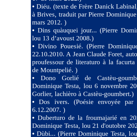
•
Diéu. (texte de Frère Danick Labinal
à Brives, traduit par Pierre Dominique
mars 2012. )
•
Dins quàuquei jour... (Pierre Domi
lou 13 d’avoust 2008.)
•
Divino Pouesié. (Pierre Dominique
22.10.2010. A Jean Claude Foret, auto
proufessour de literaturo à la facurta
de Mountpelié. )
•
Dono Gorlié de Castèu-goumber
Dominique Testa, lou 6 novembre 2
Gorlier, lachièro à Castèu-goumbert.)
•
Dos ivers. (Poésie envoyée pa
6.12.2007. )
•
Duberturo de la froumajarié en 202
Dominique Testa, lou 21 d'outobre 202
•
Dùbi... (Pierre Dominique Testa, lou