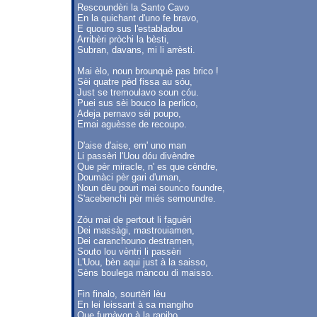
Rescoundèri la Santo Cavo
En la quichant d'uno fe bravo,
E quouro sus l'establadou
Arribèri pròchi la bèsti,
Subran, davans, mi li arrèsti.
Mai èlo, noun brounquè pas brico !
Sèi quatre pèd fissa au sóu,
Just se tremoulavo soun cóu.
Puei sus sèi bouco la perlico,
Adeja pernavo sèi poupo,
Emai aguèsse de recoupo.
D'aise d'aise, em' uno man
Li passèri l'Uou dóu divèndre
Que pèr miracle, n' es que cèndre,
Doumàci pèr gari d'uman,
Noun dèu pouri mai sounco foundre,
S'acebenchi pèr miés semoundre.
Zóu mai de pertout li faguèri
Dei massàgi, mastrouiamen,
Dei caranchouno destramen,
Souto lou vèntri li passèri
L'Uou, bèn aqui just à la saisso,
Sèns boulega màncou di maisso.
Fin finalo, sourtèri lèu
En lei leissant à sa mangiho
Que furnàvon à la rapiho,