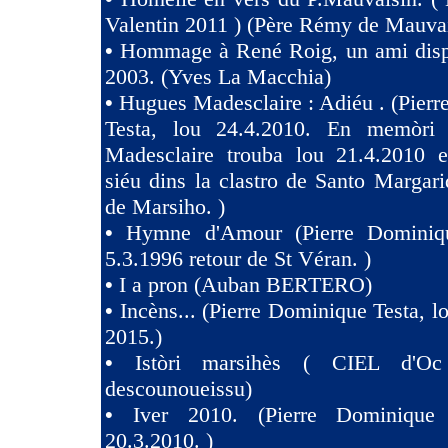
Valentin 2011 ) (Père Rémy de Mauva
•
Hommage à René Roig, un ami dispa
2003. (Yves La Macchia)
•
Hugues Madesclaire : Adiéu . (Pier
Testa, lou 24.4.2010. En memòri
Madesclaire trouba lou 21.4.2010 e
siéu dins la clastro de Santo Margari
de Marsiho. )
•
Hymne d'Amour (Pierre Dominiqu
5.3.1996 retour de St Véran. )
•
I a pron (Auban BERTERO)
•
Incèns... (Pierre Dominique Testa, l
2015.)
•
Istòri marsihès ( CIEL d'Oc
descounoueissu)
•
Iver 2010. (Pierre Dominique 
20.3.2010. )