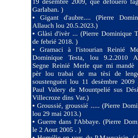
19 desembre 2009, que defouero fag
Garlaban. )
•
Gigant d'aubre.... (Pierre Domin
Allauch lou 20.5.2023.)
•
Glàsi d'ivèr ... (Pierre Dominique T
de febrié 2018. )
•
Gramaci à l'istourian Reinié Mer
Dominique Testa, lou 9.2.2010 A 
Segne Reinié Merle que mi mandè s
pèr lou trabai de ma tèsi de len
soustenguèri lou 11 desèmbre 2009 à
Paul Valery de Mountpelié sus Dés
Villecroze dins Var.)
•
Groussié, groussié ..... (Pierre Dom
lou 29 mai 2013.)
•
Guerre dans l'Abbaye. (Pierre Dom
le 2 Aout 2005 . )
•
Homélie en vers du P.Mauvaisin. ( 