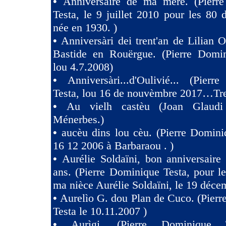
•
Anniversaire de ma mère. (Pierr
Testa, le 9 juillet 2010 pour les 80
née en 1930. )
•
Anniversàri dei trent'an de Lilian O
Bastide en Rouërgue. (Pierre Domin
lou 4.7.2008)
•
Anniversàri...d'Oulivié... (Pier
Testa, lou 16 de nouvèmbre 2017…Tres
•
Au vielh castèu (Joan Glaud
Ménerbes.)
•
aucèu dins lou cèu. (Pierre Domini
16 12 2006 à Barbaraou . )
•
Aurélie Soldaïni, bon anniversaire
ans. (Pierre Dominique Testa, pour l
ma nièce Aurélie Soldaïni, le 19 déce
•
Aurelìo G. dou Plan de Cuco. (Pier
Testa le 10.11.2007 )
•
Aurìgi. (Pierre Dominique 