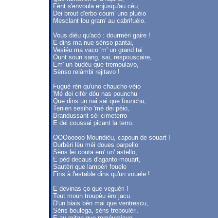
Fènt s'envoula enjusqu'au cèu,
Dei brout d'erbo coum' uno pluèio
Mesclant lou gram' au cabrifuèio.
Vous diéu qu'acò : dourmèri gaire !
E dins ma nue sènso pantai,
Vesiéu ma vaco 'm' un grand tai
Ount soun sang, sai, respouscaire,
Em' un budèu que tremoulavo,
Sènso relàmbi rejitavo !
Fuguè rèn qu'uno chaucho-vèio
'Mé dei cifèr dóu nas pounchu
Que dins un nai sai que founchu,
Tenien sesiho 'mé dei pèio,
Brandussant sèi cimeterro
E dei coussai picant la terro.
OOOooooo Moundiéu, capoun de souart !
Durbèri lèu mèi doues parpello
Sèns lei couta em' un' astello,
E pèd decaus d'aganto-mouart,
Sautèri que lampèri fouele
Fins à l'estable dins qu'un vouele !
E devinas ço que veguèri !
Tout moun troupèu èro jacu
D'un biais bèn mai que ventrescu,
Sèns boulega, sèns treboulèri.
E au mitan que remóumiavo