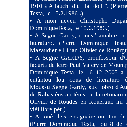
1910 à Allauch, dit " la Fiòli ". (Pie
Testa, le 15.2.1986 .)
•
A mon neveu Christophe Dupaig
DominiqueTesta, le 15.6.1986.)
•
A Segne Gàrdy, nouest' amable pro
literaturo. (Pierre Dominique Tes
Mazaudier e Lilian Olivier de Rouërgu
•
A Segne GARDY, proufessour d'O
facurta de letro Paul Valery de Mountp
Dominique Testa, le 16 12 2005 à 
entàntou lou cous de literaturo 
Moussu Segne Gardy, sus l'obro d'Au
de Rabastèns au tèms de la refouarmo
Olivier de Roudes en Rouergue mi 
vièi libre pèr )
•
A touèi leis ensignaire oucitan d
(Pierre Dominique Testa, lou 8 de 