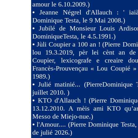
amour le 6.10.2009.)
•
Jeanne Négrel d'Allauch : ' iaià
Dominique Testa, le 9 Mai 2008.)
•
Jubilé de Monsieur Louis Ardison
DominiqueTesta, le 4.5.1991.)
•
Jùli Coupier a 100 an ! (Pierre Domi
lou 19.3.2019, pèr lei cènt an de
Coupier, lexicografe e creaire dou
Francès-Prouvençau « Lou Coupié » 
1989.)
•
Julié matinié... (PierreDominique 
juillet 2010. )
•
KTO d'Allauch ! (Pierre Dominique
13.12.2010. A mèis ami KTO qu’an
Messo de Miejo-nue.)
•
l'Amour.... (Pierre Dominique Testa,
de julié 2026.)