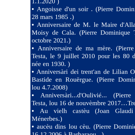
1.1.2020 )
•
Angoisse d'un soir . (Pierre Domin
28 mars 1985 .)
•
Anniversaire de M. le Maire d'All
Moisy de Cala. (Pierre Dominique T
octobre 2021.)
•
Anniversaire de ma mère. (Pierr
Testa, le 9 juillet 2010 pour les 80
née en 1930. )
•
Anniversàri dei trent'an de Lilian O
Bastide en Rouërgue. (Pierre Domin
lou 4.7.2008)
•
Anniversàri...d'Oulivié... (Pier
Testa, lou 16 de nouvèmbre 2017…Tres
•
Au vielh castèu (Joan Glaud
Ménerbes.)
•
aucèu dins lou cèu. (Pierre Domini
16 12 2006 à Barbaraou . )