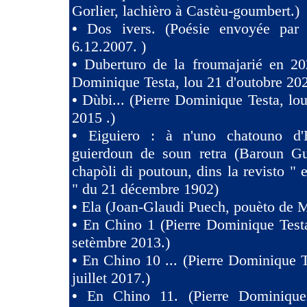
Gorlier, lachièro à Castèu-goumbert.)
•
Dos ivers. (Poésie envoyée pa
6.12.2007. )
•
Duberturo de la froumajarié en 202
Dominique Testa, lou 21 d'outobre 202
•
Dùbi... (Pierre Dominique Testa, lou
2015 .)
•
Eiguiero : à n'uno chatouno d'
guierdoun de soun retra (Baroun Gui
chapòli di poutoun, dins la revisto " 
" du 21 décembre 1902)
•
Ela (Joan-Glaudi Puech, pouèto de 
•
En Chino 1 (Pierre Dominique Test
setèmbre 2013.)
•
En Chino 10 ... (Pierre Dominique T
juillet 2017.)
•
En Chino 11. (Pierre Dominique