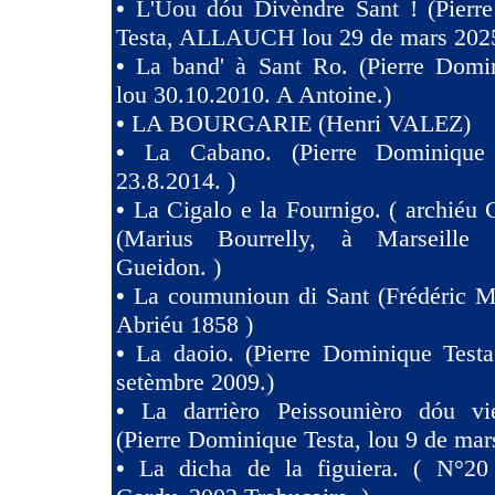
•
L'Uou dóu Divèndre Sant ! (Pierr
Testa, ALLAUCH lou 29 de mars 2025
•
La band' à Sant Ro. (Pierre Domin
lou 30.10.2010. A Antoine.)
•
LA BOURGARIE (Henri VALEZ)
•
La Cabano. (Pierre Dominique 
23.8.2014. )
•
La Cigalo e la Fournigo. ( archiéu 
(Marius Bourrelly, à Marseille
Gueidon. )
•
La coumunioun di Sant (Frédéric Mi
Abriéu 1858 )
•
La daoio. (Pierre Dominique Testa
setèmbre 2009.)
•
La darrièro Peissounièro dóu vi
(Pierre Dominique Testa, lou 9 de mar
•
La dicha de la figuiera. ( N°20 