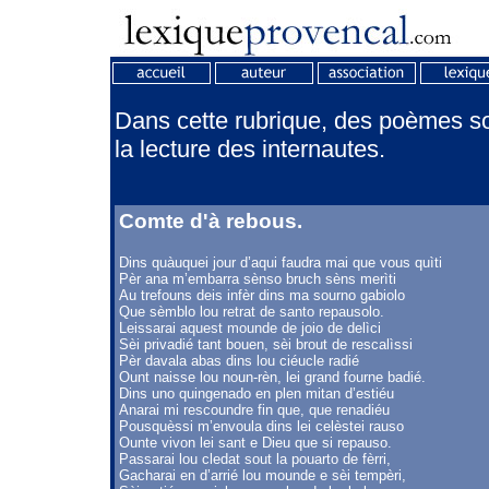
Dans cette rubrique, des poèmes son
la lecture des internautes.
Comte d'à rebous.
Dins quàuquei jour d’aqui faudra mai que vous quìti
Pèr ana m’embarra sènso bruch sèns merìti
Au trefouns deis infèr dins ma sourno gabiolo
Que sèmblo lou retrat de santo repausolo.
Leissarai aquest mounde de joio de delìci
Sèi privadié tant bouen, sèi brout de rescalìssi
Pèr davala abas dins lou ciéucle radié
Ount naisse lou noun-rèn, lei grand fourne badié.
Dins uno quingenado en plen mitan d’estiéu
Anarai mi rescoundre fin que, que renadiéu
Pousquèssi m’envoula dins lei celèstei rauso
Ounte vivon lei sant e Dieu que si repauso.
Passarai lou cledat sout la pouarto de fèrri,
Gacharai en d’arrié lou mounde e sèi tempèri,