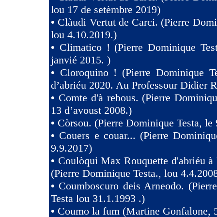
lou 17 de setèmbre 2019)
•
Clàudi Vertut de Carci. (Pierre Domi
lou 4.10.2019.)
•
Climatico ! (Pierre Dominique Tes
janvié 2015. )
•
Cloroquino ! (Pierre Dominique Te
d’abriéu 2020. Au Professour Didier R
•
Comte d'à rebous. (Pierre Dominiqu
13 d’avoust 2008.)
•
Còrsou. (Pierre Dominique Testa, le 
•
Couers e couar... (Pierre Dominiqu
9.9.2017)
•
Coulòqui Max Rouquette d'abriéu à
(Pierre Dominique Testa., lou 4.4.2008
•
Coumboscuro deis Arneodo. (Pierr
Testa lou 31.1.1993 .)
•
Coumo la fum (Martine Gonfalone, 5