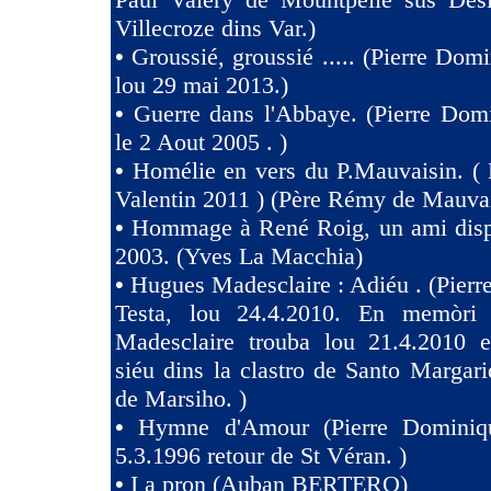
Villecroze dins Var.)
•
Groussié, groussié ..... (Pierre Dom
lou 29 mai 2013.)
•
Guerre dans l'Abbaye. (Pierre Dom
le 2 Aout 2005 . )
•
Homélie en vers du P.Mauvaisin. ( 
Valentin 2011 ) (Père Rémy de Mauva
•
Hommage à René Roig, un ami dispa
2003. (Yves La Macchia)
•
Hugues Madesclaire : Adiéu . (Pier
Testa, lou 24.4.2010. En memòri
Madesclaire trouba lou 21.4.2010 e
siéu dins la clastro de Santo Margari
de Marsiho. )
•
Hymne d'Amour (Pierre Dominiqu
5.3.1996 retour de St Véran. )
•
I a pron (Auban BERTERO)