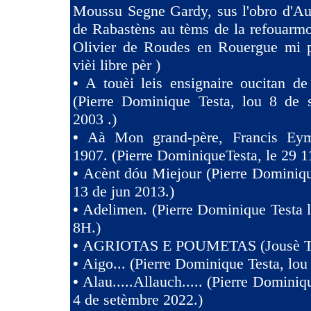
Moussu Segne Gardy, sus l'obro d'Au
de Rabastèns au tèms de la refouarmo
Olivier de Roudes en Rouergue mi 
vièi libre pèr )
•
A touèi leis ensignaire oucitan d
(Pierre Dominique Testa, lou 8 de 
2003 .)
•
Aà Mon grand-père, Francis Eym
1907. (Pierre DominiqueTesta, le 29 1
•
Acènt dóu Miejour (Pierre Dominiqu
13 de jun 2013.)
•
Adelimen. (Pierre Dominique Testa 
8H.)
•
AGRIOTAS E POUMETAS (Jousè 
•
Aigo... (Pierre Dominique Testa, lou
•
Alau.....Allauch..... (Pierre Dominiq
4 de setèmbre 2022.)