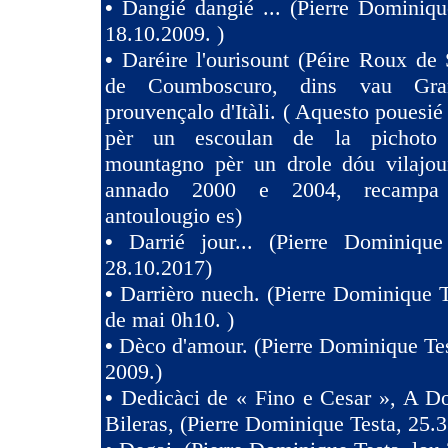
•
Dangié dangié ... (Pierre Dominiqu
18.10.2009. )
•
Daréire l'ourisount (Péire Roux de
de Coumboscuro, dins vau Gra
prouvençalo d'Itàli. ( Aquesto pouesié
pèr un escoulan de la pichoto
mountagno pèr un drole dóu vilajoun
annado 2000 e 2004, recampa
antoulougio es)
•
Darrié jour... (Pierre Dominique
28.10.2017)
•
Darrièro nuech. (Pierre Dominique T
de mai 0h10. )
•
Dèco d'amour. (Pierre Dominique Tes
2009.)
•
Dedicàci de « Fino e Cesar », A D
Bileras, (Pierre Dominique Testa, 25.3