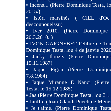
•
Incèns... (Pierre Dominique Testa, l
2015.)
•
Istòri marsihès ( CIEL d'Oc
descounoueissu)
•
Iver 2010. (Pierre Dominique 
20.3.2010. )
•
IVON GAIGNEBET Felibre de Toul
Dominique Testa, lou 4 de janvié 2020
•
Jacky Ilouze. (Pierre Dominiqu
15.11.1987)
•
Jaque Figon (Pierre Dominiqu
7.8.1984)
•
Jaque Miranne E Nanci (Pierre
Testa, le 15.12.1985)
•
Jas (Pierre Dominique Testa, lou 31.
•
Jauffre (Joan-Glaudi Puech de Mener
•
Je t'aime. (Pierre Dominique Test