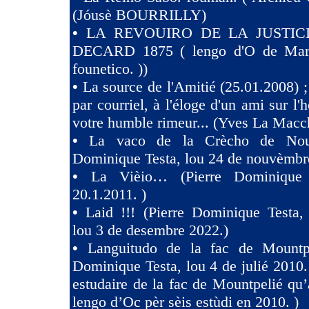
(Jóusè BOURRILLY)
•
LA REVOUIRO DE LA JUSTIC
DECARD 1875 ( lengo d'O de Marsi
founetico. ))
•
La source de l'Amitié (25.01.2008) ;
par courriel, à l'éloge d'un ami sur l'h
votre humble rimeur... (Yves La Macc
•
La vaco de la Crècho de Nouv
Dominique Testa, lou 24 de nouvèmbr
•
La Vièio… (Pierre Dominique 
20.1.2011. )
•
Laid !!! (Pierre Dominique Tes
lou 3 de desembre 2022.)
•
Languitudo de la fac de Mountpe
Dominique Testa, lou 4 de julié 2010. 
estudaire de la fac de Mountpelié qu’
lengo d’Oc pèr sèis estùdi en 2010. )