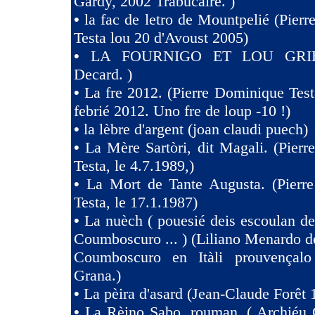
Gardy, 2002 Trabucaire. )
•
la fac de letro de Mountpelié (Pier
Testa lou 20 d'Avoust 2005)
•
LA FOURNIGO ET LOU GRIE
Decard. )
•
La fre 2012. (Pierre Dominique Test
febrié 2012. Uno fre de loup -10 !)
•
la lèbre d'argent (joan claudi puech)
•
La Mère Sartòri, dit Magali. (Pier
Testa, le 4.7.1989,)
•
La Mort de Tante Augusta. (Pierr
Testa, le 17.1.1987)
•
La nuèch ( pouesié deis escoulan de
Coumboscuro ... ) (Liliano Menardo de
Coumboscuro en Itàli prouvençalo
Grana.)
•
La pèira d'asard (Jean-Claude Forêt 
•
La Rèino Sabo. rouman. ( Archiéu 