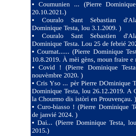
•
Coumunien ... (Pierre Dominique
20.10.2021.)
•
Couralo Sant Sebastian d'Ala
Dominique Testa, lou 3.1.2009. )
•
Couralo Sant Sebastien d'Ala
Dominique Testa. Lou 25 de febrié 20
•
Cournat...... (Pierre Dominique Tes
10.8.2019. À mèi gèns, moun fraire e 
•
Covid ! (Pierre Dominique Test
nouvèmbre 2020. )
•
Cris Yso ... pèr Pierre DOminique Te
Dominique Testa, lou 26.12.2019. A 
la Chourmo dis istòri en Prouvençau. 
•
Curo-biasso ! (Pierre Dominique T
de janvié 2024. )
•
Dai... (Pierre Dominique Testa, l
2015.)