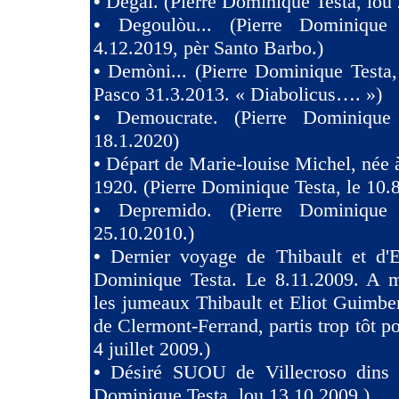
•
Degai. (Pierre Dominique Testa, lou 
•
Degoulòu... (Pierre Dominique
4.12.2019, pèr Santo Barbo.)
•
Demòni... (Pierre Dominique Testa,
Pasco 31.3.2013. « Diabolicus…. »)
•
Demoucrate. (Pierre Dominique
18.1.2020)
•
Départ de Marie-louise Michel, née 
1920. (Pierre Dominique Testa, le 10.
•
Depremido. (Pierre Dominique 
25.10.2010.)
•
Dernier voyage de Thibault et d'El
Dominique Testa. Le 8.11.2009. A m
les jumeaux Thibault et Eliot Guimb
de Clermont-Ferrand, partis trop tôt po
4 juillet 2009.)
•
Désiré SUOU de Villecroso dins V
Dominique Testa, lou 13.10.2009.)