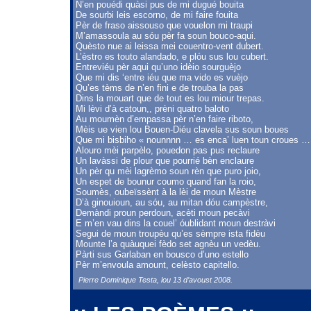
N’en pouédi quàsi pus de mi dugué bouita
De sourbi leis escorno, de mi faire fouita
Pèr de fraso aissouso que vouelon mi traupi
M’amassoula au sóu pèr fa soun bouco-aqui.
Quèsto nue ai leissa mei couentro-vent dubert.
L’èstro es touto alandado, e plóu sus lou cubert.
Entreviéu pèr aqui qu’uno idèio sourguèjo
Que mi dis ‘entre iéu que ma vido es vuèjo
Qu’es tèms de n’en fini e de trouba la pas
Dins la mouart que de tout es lou miour trepas.
Mi lèvi d’à catoun,, prèni quatro baloto
Au moumèn d’empassa pèr n’en faire riboto,
Mèis ue vien lou Bouen-Diéu clavela sus soun boues
Que mi bisbiho « nounnnn … es enca’ luen toun croues …
Alouro mèi parpèlo, pouedon pas pus reclaure
Un lavàssi de plour que pourrié bèn enclaure
Un pèr qu mèi lagrèmo soun rèn que puro joio,
Un espet de bounur coumo quand fan la roio,
Soumès, oubeïssènt à la lèi de moun Mèstre
D’à ginouioun, au sóu, au mitan dóu campèstre,
Demàndi proun perdoun, acèti moun pecàvi
E m’en vau dins la couel’ óublidant moun destràvi
Segui de moun troupèu qu’es sèmpre ista fidèu
Mounte l’a quàuquei fèdo set agnèu un vedèu.
Pàrti sus Garlaban en bousco d’uno estello
Pèr m’envoula amount, celèsto capitello.
Pierre Dominique Testa, lou 13 d’avoust 2008.