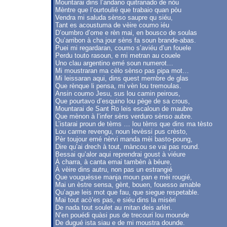
Mountarai dins l’andano quitranado de nòu
Mèntre que l’ourtoulié que trabaio quan pòu
Vendra mi saluda sènso saupre qu siéu,
Tant es acoustuma de vèire coumo iéu
D’oumbro d’ome e rèn mai, en bousco de soulas
Qu’arribon à cha jour sèns fa soun brande-abas.
Puei mi regardaran, coumo s’aviéu d’un fouele
Perdu touto rasoun, e mi metran au couele
Uno clau argentino emé soun numerot…
Mi moustraran ma cèlo sènso pas pipa mot…
Mi leissaran aqui, dins quest membre de glas
Que rènque li pensa, mi vèn lou tremoulas.
Ansin coumo Jesu, sus lou camin peirous,
Que pourtavo d’esquino lou pège de sa crous,
Mountarai de Sant Ro leis escaloun de maubre
Que mènon à l’infer sèns verduro sènso aubre.
L’istarai proun de tèms … lou tèms que dins ma tèsto
Lou carme revengu, noun levèssi pus crèsto,
Pèr toujour emé nèrvi manda mèi basto-poung,
Dire qu’ai drech à tout, màncou se vai pas round.
Bessai qu’alor aqui reprendrai goust à viéure
À charra, à canta emai tambèn à béure,
À vèire dins autru, non pas un estrangié
Que vouguèsse manja moun pan e mèi rougié,
Mai un èstre sensa, gènt, bouen, fouesso amable
Qu’ague leis mot que fau, que siegue respetable.
Mai tout acò’es pas, e siéu dins la misèri
De nada tout soulet au mitan deis arlèri.
N’en pouédi quàsi pus de trecouri lou mounde
De dugué ista siau e de mi moustra dounde.