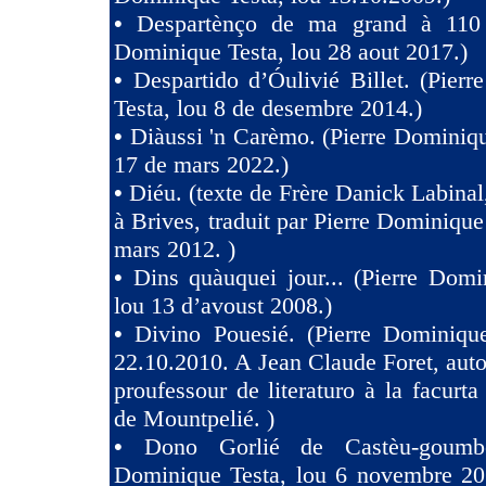
•
Despartènço de ma grand à 110 
Dominique Testa, lou 28 aout 2017.)
•
Despartido d’Óulivié Billet. (Pier
Testa, lou 8 de desembre 2014.)
•
Diàussi 'n Carèmo. (Pierre Dominiqu
17 de mars 2022.)
•
Diéu. (texte de Frère Danick Labinal
à Brives, traduit par Pierre Dominique
mars 2012. )
•
Dins quàuquei jour... (Pierre Domi
lou 13 d’avoust 2008.)
•
Divino Pouesié. (Pierre Dominique
22.10.2010. A Jean Claude Foret, auto
proufessour de literaturo à la facurta
de Mountpelié. )
•
Dono Gorlié de Castèu-goumber
Dominique Testa, lou 6 novembre 2