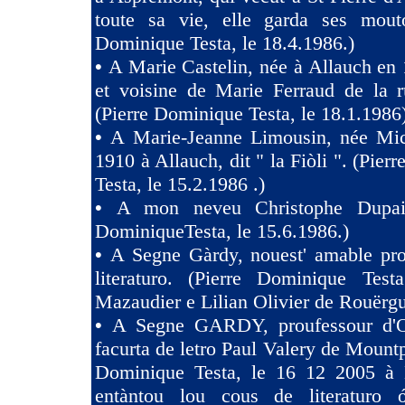
toute sa vie, elle garda ses mouto
Dominique Testa, le 18.4.1986.)
•
A Marie Castelin, née à Allauch en 
et voisine de Marie Ferraud de la r
(Pierre Dominique Testa, le 18.1.1986
•
A Marie-Jeanne Limousin, née Mi
1910 à Allauch, dit " la Fiòli ". (Pie
Testa, le 15.2.1986 .)
•
A mon neveu Christophe Dupaig
DominiqueTesta, le 15.6.1986.)
•
A Segne Gàrdy, nouest' amable pro
literaturo. (Pierre Dominique Tes
Mazaudier e Lilian Olivier de Rouërgu
•
A Segne GARDY, proufessour d'O
facurta de letro Paul Valery de Mountp
Dominique Testa, le 16 12 2005 à 
entàntou lou cous de literaturo 