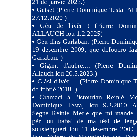
21 de janvié 2023.)
•
Getset (Pierre Dominique Testa, 
27.12.2020 )
•
Gèu de l'ivèr ! (Pierre Domin
ALLAUCH lou 1.2.2025)
•
Gèu dins Garlaban. (Pierre Dominiqu
19 desembre 2009, que defouero fag
Garlaban. )
•
Gigant d'aubre.... (Pierre Domin
Allauch lou 20.5.2023.)
•
Glàsi d'ivèr ... (Pierre Dominique T
de febrié 2018. )
•
Gramaci à l'istourian Reinié Mer
Dominique Testa, lou 9.2.2010 A 
Segne Reinié Merle que mi mandè s
pèr lou trabai de ma tèsi de len
soustenguèri lou 11 desèmbre 2009 à
Paul Valery de Mountpelié sus Dés