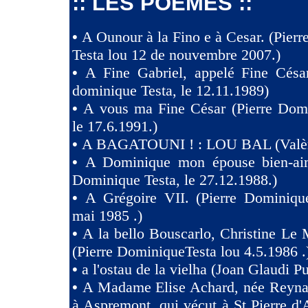
:: LES POÈMES ::
•
A Ounour à la Fino e à Cesar. (Pier
Testa lou 12 de nouvembre 2007.)
•
A Fine Gabriel, appelé Fine Césa
dominique Testa, le 12.11.1989)
•
A vous ma Fine César (Pierre Domi
le 17.6.1991.)
•
A BAGATOUNI ! : LOU BAL (Valèr
•
A Dominique mon épouse bien-aim
Dominique Testa, le 27.12.1988.)
•
A Grégoire VII. (Pierre Dominique
mai 1985 .)
•
A la bello Bouscarlo, Christine Le
(Pierre DominiqueTesta lou 4.5.1986 .
•
a l'ostau de la vielha (Joan Glaudi P
•
A Madame Elise Achard, née Reyna
à Aspremont, qui vécut à St Pierre d