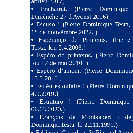
abriéu 2017)
•
Enchâtrat. (Pierre Dominique
Dimènche 27 d'Avoust 2006)
•
Escuso ! (Pierre Dominique Testa,
18 de nouvèmbre 2022. )
•
Esperanço de Printems. (Pierr
Testa, lou 5.4.2008.)
•
Espèro de printèms. (Pierre Domin
lou 17 de mai 2010. )
•
Espèro d’amour. (Pierre Dominique
13.3.2010.)
•
Estiéu estoufaire ! (Pierre Dominiqu
4.9.2019.)
•
Estraturo ! (Pierre Dominique
06.03.2020.)
•
F.rançois de Montsabert : dép
DominiqueTesta, le 22.11.1990.)
•
Fabienne Girard de St Pierre d'Argen