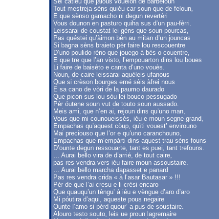
Sèi catiéu que jalous vouelon de barbeloun
Tout mestreja sèns quiéu car soun que de feloun,
E que sènso gamacho ni degun revertèri
Vous dounon en pasturo quiha sus d’un pau-fèrri.
Leissarai de coustat lei gèns que soun pourcas,
Pas quéstei qu’àimon bèn au mitan d’un jouncas
Si bagna sèns braieto pèr faire lou rescouentre
D’uno poulido rèno que jouego à bès o couentre,
E que tre que l’an visto, l’empouarton dins lou boues
Li faire de baisèto e canta d’uno vouès.
Noun, de caire leissarai aquèleis ufanous
Que si crèson bourges emé sèis àfrei nous
E sa cano de vòri de la paumo daurado
Que picon sus lou sòu lei bouco pessugado
Pèr óutene soun vut de touto soun aussado.
Meis ami, que n’en ai, rejoun dins qu’uno man,
Vous que mi counoueissés, iéu e moun segne-grand,
Empachas qu’aquest còup, quìti vouest’ envirouno
Mai preciouso que l’or e qu’uno caranchouno,
Empachas que m’empàrti dins aquest trau sèns founs
D’ounte degun ressouarte, tant es puei, tant trefouns.
… Aurai bello vira de d’arrié, de tout caire,
pas res vendra vers iéu faire moun assoustaire.
… Aurai bello marcha dapasset e panard
Pas res vendra crida « à l’asar Bautasar » !!!
Pèr de que l’ai cresu e li crési encaro
Que quauqu’un tèngu’ à iéu e vèngue d’aro d’aro
Mi póutira d’aqui, aqueste pous negaire
Ounte l’amo si pèrd quour’ a pus de soustaire.
Alouro testo souto, leis ue proun lagremaire