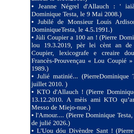
•
Jeanne Négrel d'Allauch : ' iaià
Dominique Testa, le 9 Mai 2008.)
•
Jubilé de Monsieur Louis Ardison
DominiqueTesta, le 4.5.1991.)
•
Jùli Coupier a 100 an ! (Pierre Domi
lou 19.3.2019, pèr lei cènt an de
Coupier, lexicografe e creaire dou
Francès-Prouvençau « Lou Coupié » 
1989.)
•
Julié matinié... (PierreDominique 
juillet 2010. )
•
KTO d'Allauch ! (Pierre Dominique
13.12.2010. A mèis ami KTO qu’an
Messo de Miejo-nue.)
•
l'Amour.... (Pierre Dominique Testa,
de julié 2026.)
•
L'Uou dóu Divèndre Sant ! (Pierr