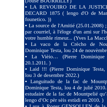
(Jóusè BOURRILLY)
•
LA REVOUIRO DE LA JUSTIC
DECARD 1875 ( lengo d'O de Marsi
founetico. ))
•
La source de l'Amitié (25.01.2008) ;
par courriel, à l'éloge d'un ami sur l'h
votre humble rimeur... (Yves La Macc
•
La vaco de la Crècho de Nouv
Dominique Testa, lou 24 de nouvèmbr
•
La Vièio… (Pierre Dominique 
20.1.2011. )
•
Laid !!! (Pierre Dominique Tes
lou 3 de desembre 2022.)
•
Languitudo de la fac de Mountpe
Dominique Testa, lou 4 de julié 2010. 
estudaire de la fac de Mountpelié qu’
lengo d’Oc pèr sèis estùdi en 2010. )
•
Laus à Roger GENSOLLEN de la F