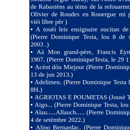
de Rabastèns au tèms de la refouarmo
Olivier de Roudes en Rouergue mi 
vièi libre pèr )
•
A touèi leis ensignaire oucitan d
(Pierre Dominique Testa, lou 8 de 
2003 .)
•
Aà Mon grand-père, Francis Eym
1907. (Pierre DominiqueTesta, le 29 1
•
Acènt dóu Miejour (Pierre Dominiqu
13 de jun 2013.)
•
Adelimen. (Pierre Dominique Testa 
8H.)
•
AGRIOTAS E POUMETAS (Jousè 
•
Aigo... (Pierre Dominique Testa, lou
•
Alau.....Allauch..... (Pierre Dominiq
4 de setèmbre 2022.)
•
Alino Bernardac. (Pierre Dominiqu