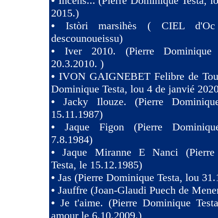
•
Incèns... (Pierre Dominique Testa, l
2015.)
•
Istòri marsihès ( CIEL d'Oc
descounoueissu)
•
Iver 2010. (Pierre Dominique 
20.3.2010. )
•
IVON GAIGNEBET Felibre de Toul
Dominique Testa, lou 4 de janvié 2020
•
Jacky Ilouze. (Pierre Dominiqu
15.11.1987)
•
Jaque Figon (Pierre Dominiqu
7.8.1984)
•
Jaque Miranne E Nanci (Pierre
Testa, le 15.12.1985)
•
Jas (Pierre Dominique Testa, lou 31.
•
Jauffre (Joan-Glaudi Puech de Mener
•
Je t'aime. (Pierre Dominique Test
amour le 6.10.2009.)