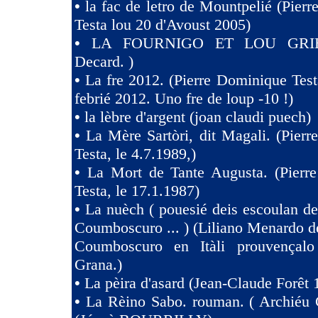
•
la fac de letro de Mountpelié (Pier
Testa lou 20 d'Avoust 2005)
•
LA FOURNIGO ET LOU GRIE
Decard. )
•
La fre 2012. (Pierre Dominique Test
febrié 2012. Uno fre de loup -10 !)
•
la lèbre d'argent (joan claudi puech)
•
La Mère Sartòri, dit Magali. (Pier
Testa, le 4.7.1989,)
•
La Mort de Tante Augusta. (Pierr
Testa, le 17.1.1987)
•
La nuèch ( pouesié deis escoulan de
Coumboscuro ... ) (Liliano Menardo de
Coumboscuro en Itàli prouvençalo
Grana.)
•
La pèira d'asard (Jean-Claude Forêt 
•
La Rèino Sabo. rouman. ( Archiéu 