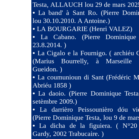
Testa, ALLAUCH lou 29 de mars 2025
•
La band' à Sant Ro. (Pierre Domin
lou 30.10.2010. A Antoine.)
•
LA BOURGARIE (Henri VALEZ)
•
La Cabano. (Pierre Dominique 
23.8.2014. )
•
La Cigalo e la Fournigo. ( archiéu 
(Marius Bourrelly, à Marseille
Gueidon. )
•
La coumunioun di Sant (Frédéric Mi
Abriéu 1858 )
•
La daoio. (Pierre Dominique Testa
setèmbre 2009.)
•
La darrièro Peissounièro dóu vi
(Pierre Dominique Testa, lou 9 de mar
•
La dicha de la figuiera. ( N°20 
Gardy, 2002 Trabucaire. )