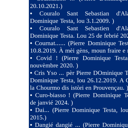
20.10.2021.)
•
Couralo Sant Sebastian d'Ala
Dominique Testa, lou 3.1.2009. )
•
Couralo Sant Sebastien d'Ala
Dominique Testa. Lou 25 de febrié 20
•
Cournat...... (Pierre Dominique Tes
10.8.2019. À mèi gèns, moun fraire e 
•
Covid ! (Pierre Dominique Test
nouvèmbre 2020. )
•
Cris Yso ... pèr Pierre DOminique Te
Dominique Testa, lou 26.12.2019. A 
la Chourmo dis istòri en Prouvençau. 
•
Curo-biasso ! (Pierre Dominique T
de janvié 2024. )
•
Dai... (Pierre Dominique Testa, l
2015.)
•
Dangié dangié ... (Pierre Dominiqu