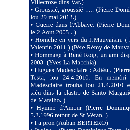
Villecroze dins Var.)
•
Groussié, groussié ..... (Pierre Dom
lou 29 mai 2013.)
•
Guerre dans l'Abbaye. (Pierre Dom
le 2 Aout 2005 . )
•
Homélie en vers du P.Mauvaisin. ( 
Valentin 2011 ) (Père Rémy de Mauva
•
Hommage à René Roig, un ami dispa
2003. (Yves La Macchia)
•
Hugues Madesclaire : Adiéu . (Pier
Testa, lou 24.4.2010. En memòri
Madesclaire trouba lou 21.4.2010 e
siéu dins la clastro de Santo Margari
de Marsiho. )
•
Hymne d'Amour (Pierre Dominiqu
5.3.1996 retour de St Véran. )
•
I a pron (Auban BERTERO)