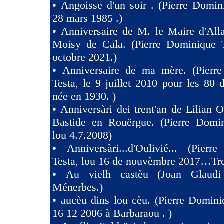
•
Angoisse d'un soir . (Pierre Domin
28 mars 1985 .)
•
Anniversaire de M. le Maire d'All
Moisy de Cala. (Pierre Dominique T
octobre 2021.)
•
Anniversaire de ma mère. (Pierr
Testa, le 9 juillet 2010 pour les 80
née en 1930. )
•
Anniversàri dei trent'an de Lilian O
Bastide en Rouërgue. (Pierre Domin
lou 4.7.2008)
•
Anniversàri...d'Oulivié... (Pier
Testa, lou 16 de nouvèmbre 2017…Tres
•
Au vielh castèu (Joan Glaud
Ménerbes.)
•
aucèu dins lou cèu. (Pierre Domini
16 12 2006 à Barbaraou . )