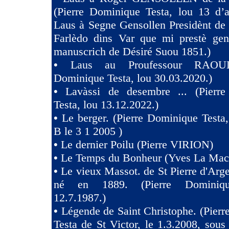
(Pierre Dominique Testa, lou 13 d’a
Laus à Segne Gensollen Presidènt de
Farlèdo dins Var que mi prestè ge
manuscrich de Désiré Suou 1851.)
•
Laus au Proufessour RAOULT
Dominique Testa, lou 30.03.2020.)
•
Lavàssi de desembre ... (Pierr
Testa, lou 13.12.2022.)
•
Le berger. (Pierre Dominique Testa,
B le 3 1 2005 )
•
Le dernier Poilu (Pierre VIRION)
•
Le Temps du Bonheur (Yves La Mac
•
Le vieux Massot. de St Pierre d'Arg
né en 1889. (Pierre Dominiqu
12.7.1987.)
•
Légende de Saint Christophe. (Pier
Testa de St Victor, le 1.3.2008, sous 