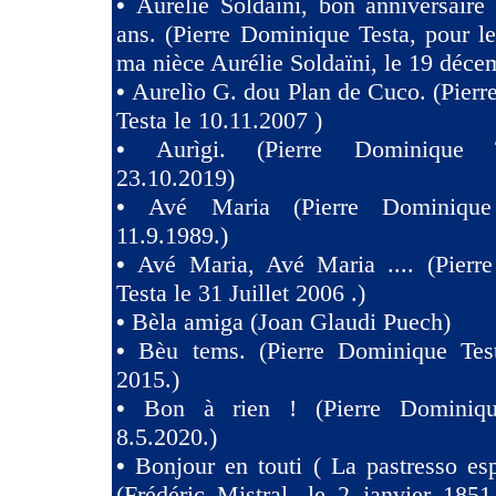
•
Aurélie Soldaïni, bon anniversaire
ans. (Pierre Dominique Testa, pour l
ma nièce Aurélie Soldaïni, le 19 déce
•
Aurelìo G. dou Plan de Cuco. (Pier
Testa le 10.11.2007 )
•
Aurìgi. (Pierre Dominique 
23.10.2019)
•
Avé Maria (Pierre Dominique
11.9.1989.)
•
Avé Maria, Avé Maria .... (Pierr
Testa le 31 Juillet 2006 .)
•
Bèla amiga (Joan Glaudi Puech)
•
Bèu tems. (Pierre Dominique Tes
2015.)
•
Bon à rien ! (Pierre Dominiqu
8.5.2020.)
•
Bonjour en touti ( La pastresso es
(Frédéric Mistral, le 2 janvier 1851