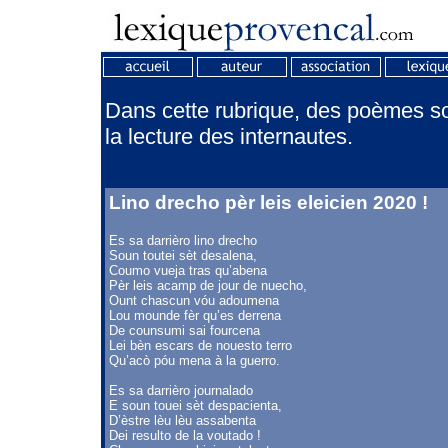
Dans cette rubrique, des poèmes son
la lecture des internautes.
Lino drecho pèr leis eleicien 2020 !
Es sa darrièro lino drecho
Soun toutei sèt desalena,
Coumo vueja tras qu’abena
Pèr leis acamp de jour de nuecho,
Ount chascun vóu adoumena
Lou mounde fèr qu’es derrena
De counsumi sai fourcena
Lei bèn escars de nouesto terro
Qu’acò póu mena à la guerro.
Es sa darrièro journalado
E soun touei sèt despacienta,
D’èstre lèu lèu assabenta
Dei resulto de la voutado !