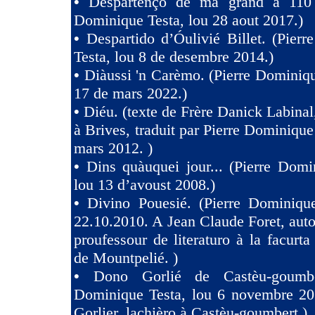
•
Despartènço de ma grand à 110 
Dominique Testa, lou 28 aout 2017.)
•
Despartido d’Óulivié Billet. (Pier
Testa, lou 8 de desembre 2014.)
•
Diàussi 'n Carèmo. (Pierre Dominiqu
17 de mars 2022.)
•
Diéu. (texte de Frère Danick Labinal
à Brives, traduit par Pierre Dominique
mars 2012. )
•
Dins quàuquei jour... (Pierre Domi
lou 13 d’avoust 2008.)
•
Divino Pouesié. (Pierre Dominique
22.10.2010. A Jean Claude Foret, auto
proufessour de literaturo à la facurta
de Mountpelié. )
•
Dono Gorlié de Castèu-goumber
Dominique Testa, lou 6 novembre 2
Gorlier, lachièro à Castèu-goumbert.)