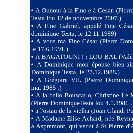
•
A Ounour à la Fino e à Cesar. (Pier
Testa lou 12 de nouvembre 2007.)
•
A Fine Gabriel, appelé Fine Césa
dominique Testa, le 12.11.1989)
•
A vous ma Fine César (Pierre Domi
le 17.6.1991.)
•
A BAGATOUNI ! : LOU BAL (Valèr
•
A Dominique mon épouse bien-aim
Dominique Testa, le 27.12.1988.)
•
A Grégoire VII. (Pierre Dominique
mai 1985 .)
•
A la bello Bouscarlo, Christine Le
(Pierre DominiqueTesta lou 4.5.1986 .
•
a l'ostau de la vielha (Joan Glaudi P
•
A Madame Elise Achard, née Reyna
à Aspremont, qui vécut à St Pierre d