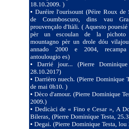
18.10.2009. )
•
Daréire l'ourisount (Péire Roux de
de Coumboscuro, dins vau Gra
prouvençalo d'Itàli. ( Aquesto pouesié
pèr un escoulan de la pichoto
mountagno pèr un drole dóu vilajoun
annado 2000 e 2004, recampa
antoulougio es)
•
Darrié jour... (Pierre Dominique
28.10.2017)
•
Darrièro nuech. (Pierre Dominique T
de mai 0h10. )
•
Dèco d'amour. (Pierre Dominique Tes
2009.)
•
Dedicàci de « Fino e Cesar », A D
Bileras, (Pierre Dominique Testa, 25.3
•
Degai. (Pierre Dominique Testa, lou 