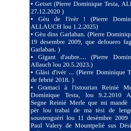
•
Getset (Pierre Dominique Testa, 
27.12.2020 )
•
Gèu de l'ivèr ! (Pierre Domin
ALLAUCH lou 1.2.2025)
•
Gèu dins Garlaban. (Pierre Dominiqu
19 desembre 2009, que defouero fag
Garlaban. )
•
Gigant d'aubre.... (Pierre Domin
Allauch lou 20.5.2023.)
•
Glàsi d'ivèr ... (Pierre Dominique T
de febrié 2018. )
•
Gramaci à l'istourian Reinié Mer
Dominique Testa, lou 9.2.2010 A 
Segne Reinié Merle que mi mandè s
pèr lou trabai de ma tèsi de len
soustenguèri lou 11 desèmbre 2009 à
Paul Valery de Mountpelié sus Dés