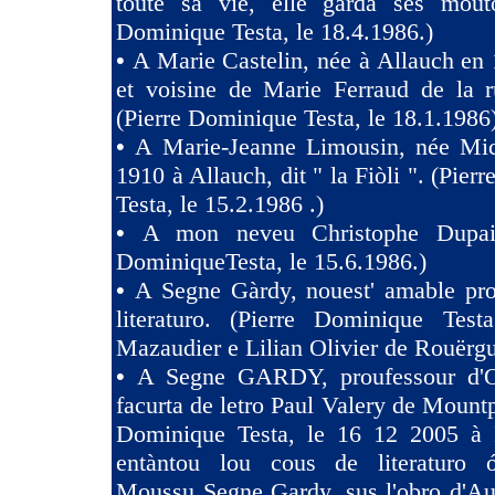
toute sa vie, elle garda ses mouto
Dominique Testa, le 18.4.1986.)
•
A Marie Castelin, née à Allauch en 
et voisine de Marie Ferraud de la r
(Pierre Dominique Testa, le 18.1.1986
•
A Marie-Jeanne Limousin, née Mi
1910 à Allauch, dit " la Fiòli ". (Pie
Testa, le 15.2.1986 .)
•
A mon neveu Christophe Dupaig
DominiqueTesta, le 15.6.1986.)
•
A Segne Gàrdy, nouest' amable pro
literaturo. (Pierre Dominique Tes
Mazaudier e Lilian Olivier de Rouërgu
•
A Segne GARDY, proufessour d'O
facurta de letro Paul Valery de Mountp
Dominique Testa, le 16 12 2005 à 
entàntou lou cous de literaturo 
Moussu Segne Gardy, sus l'obro d'Au