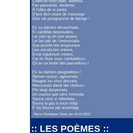
Chascun soun biais, atalenta,
Fan passaroto, doulenta,
À l’idèio de si penta
D’avé dich eitant de messorgo
Dins sèi prougramme de fatorgo !
Es sa darrièro dimenchado
Ei candidat despoudera.
Lei voto qu’an tant espera
Lei fan pali de l’endoursado
Que pourrié leis empouvera
Leis escafa leis enterra,
Emai siguèsson venera.
Car lei foulo soun cambiadisso
Qu’an sa foulié bèn passadisso !
Es sa darrièro pougnedisso !
Deman voutan, agroumela,
Maugrat lou virus desvela,
Rescoundu darrié dei cledisso,
Pèr elegi despestela
Un counse que sèns tremoula
Saurra sèns si rebarbela,
Douna la gau à soun vilàgi
E lou bounur pèr arrambàgi.
Pierre Dominique Testa, lou 14.03.2020.
:: LES POÈMES ::