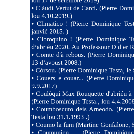
lou 17 de setèmbre 2019)
•
Clàudi Vertut de Carci. (Pierre Domi
lou 4.10.2019.)
•
Climatico ! (Pierre Dominique Tes
janvié 2015. )
•
Cloroquino ! (Pierre Dominique Te
d’abriéu 2020. Au Professour Didier R
•
Comte d'à rebous. (Pierre Dominiqu
13 d’avoust 2008.)
•
Còrsou. (Pierre Dominique Testa, le 
•
Couers e couar... (Pierre Dominiqu
9.9.2017)
•
Coulòqui Max Rouquette d'abriéu à
(Pierre Dominique Testa., lou 4.4.2008
•
Coumboscuro deis Arneodo. (Pierr
Testa lou 31.1.1993 .)
•
Coumo la fum (Martine Gonfalone, 5
•
Coumunien ... (Pierre Dominique