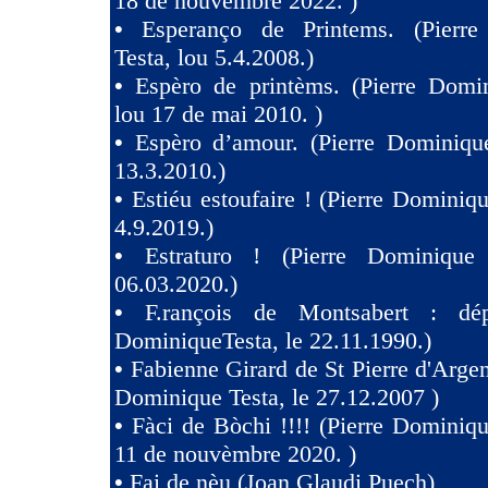
18 de nouvèmbre 2022. )
•
Esperanço de Printems. (Pierr
Testa, lou 5.4.2008.)
•
Espèro de printèms. (Pierre Domin
lou 17 de mai 2010. )
•
Espèro d’amour. (Pierre Dominique
13.3.2010.)
•
Estiéu estoufaire ! (Pierre Dominiqu
4.9.2019.)
•
Estraturo ! (Pierre Dominique
06.03.2020.)
•
F.rançois de Montsabert : dép
DominiqueTesta, le 22.11.1990.)
•
Fabienne Girard de St Pierre d'Argen
Dominique Testa, le 27.12.2007 )
•
Fàci de Bòchi !!!! (Pierre Dominiqu
11 de nouvèmbre 2020. )
•
Fai de nèu (Joan Glaudi Puech)