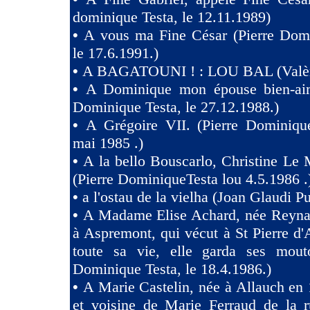
dominique Testa, le 12.11.1989)
•
A vous ma Fine César (Pierre Domi
le 17.6.1991.)
•
A BAGATOUNI ! : LOU BAL (Valèr
•
A Dominique mon épouse bien-aim
Dominique Testa, le 27.12.1988.)
•
A Grégoire VII. (Pierre Dominique
mai 1985 .)
•
A la bello Bouscarlo, Christine Le
(Pierre DominiqueTesta lou 4.5.1986 .
•
a l'ostau de la vielha (Joan Glaudi P
•
A Madame Elise Achard, née Reyna
à Aspremont, qui vécut à St Pierre d
toute sa vie, elle garda ses mouto
Dominique Testa, le 18.4.1986.)
•
A Marie Castelin, née à Allauch en 
et voisine de Marie Ferraud de la r