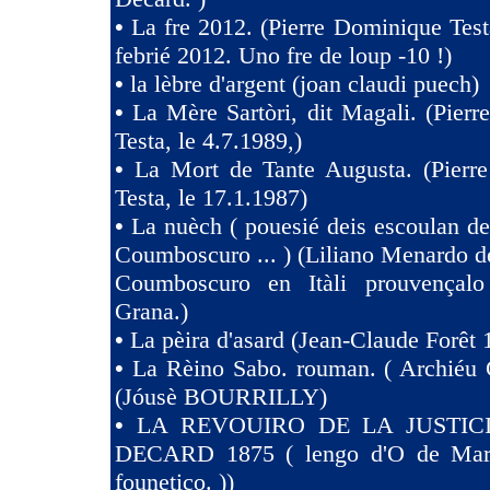
•
La fre 2012. (Pierre Dominique Test
febrié 2012. Uno fre de loup -10 !)
•
la lèbre d'argent (joan claudi puech)
•
La Mère Sartòri, dit Magali. (Pier
Testa, le 4.7.1989,)
•
La Mort de Tante Augusta. (Pierr
Testa, le 17.1.1987)
•
La nuèch ( pouesié deis escoulan de
Coumboscuro ... ) (Liliano Menardo de
Coumboscuro en Itàli prouvençalo
Grana.)
•
La pèira d'asard (Jean-Claude Forêt 
•
La Rèino Sabo. rouman. ( Archiéu 
(Jóusè BOURRILLY)
•
LA REVOUIRO DE LA JUSTIC
DECARD 1875 ( lengo d'O de Marsi
founetico. ))