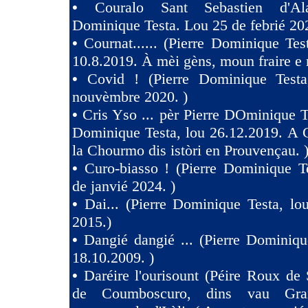
•
Couralo Sant Sebastien d'Ala
Dominique Testa. Lou 25 de febrié 20
•
Cournat...... (Pierre Dominique Tes
10.8.2019. À mèi gèns, moun fraire e 
•
Covid ! (Pierre Dominique Test
nouvèmbre 2020. )
•
Cris Yso ... pèr Pierre DOminique Te
Dominique Testa, lou 26.12.2019. A 
la Chourmo dis istòri en Prouvençau. 
•
Curo-biasso ! (Pierre Dominique T
de janvié 2024. )
•
Dai... (Pierre Dominique Testa, l
2015.)
•
Dangié dangié ... (Pierre Dominiqu
18.10.2009. )
•
Daréire l'ourisount (Péire Roux de
de Coumboscuro, dins vau Gra