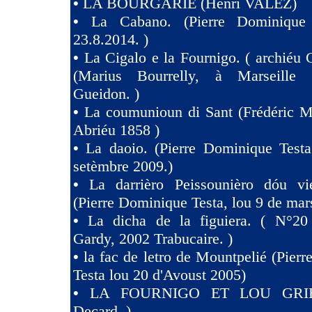
•
LA BOURGARIE (Henri VALEZ)
•
La Cabano. (Pierre Dominique 
23.8.2014. )
•
La Cigalo e la Fournigo. ( archiéu 
(Marius Bourrelly, à Marseille
Gueidon. )
•
La coumunioun di Sant (Frédéric Mi
Abriéu 1858 )
•
La daoio. (Pierre Dominique Testa
setèmbre 2009.)
•
La darrièro Peissounièro dóu vi
(Pierre Dominique Testa, lou 9 de mar
•
La dicha de la figuiera. ( N°20 
Gardy, 2002 Trabucaire. )
•
la fac de letro de Mountpelié (Pier
Testa lou 20 d'Avoust 2005)
•
LA FOURNIGO ET LOU GRIE
Decard. )