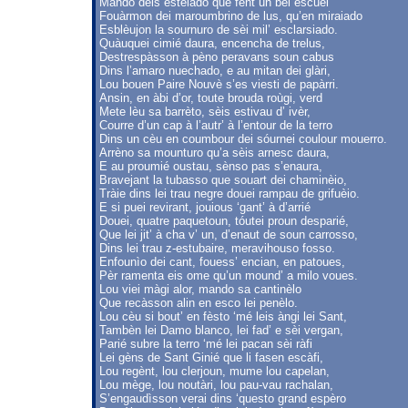
Mando deis estelado que fènt un bèl escuèi
Fouàrmon dei maroumbrino de lus, qu’en miraiado
Esblèujon la sournuro de sèi mil’ esclarsiado.
Quàuquei cimié daura, encencha de trelus,
Destrespàsson à pèno peravans soun cabus
Dins l’amaro nuechado, e au mitan dei glàri,
Lou bouen Paire Nouvè s’es viesti de papàrri.
Ansin, en àbi d’or, toute brouda roùgi, verd
Mete lèu sa barrèto, sèis estivau d’ ivèr,
Courre d’un cap à l’autr’ à l’entour de la terro
Dins un cèu en coumbour dei sóurnei coulour mouerro.
Arrèno sa mounturo qu’a sèis arnesc daura,
E au proumié oustau, sènso pas s’enaura,
Bravejant la tubasso que souart dei chaminèio,
Tràie dins lei trau negre douei rampau de grifuèio.
E si puei revirant, jouious ‘gant’ à d’arrié
Douei, quatre paquetoun, tóutei proun desparié,
Que lei jit’ à cha v’ un, d’enaut de soun carrosso,
Dins lei trau z-estubaire, meravihouso fosso.
Enfounìo dei cant, fouess’ encian, en patoues,
Pèr ramenta eis ome qu’un mound’ a milo voues.
Lou viei màgi alor, mando sa cantinèlo
Que recàsson alin en esco lei penèlo.
Lou cèu si bout’ en fèsto ‘mé leis àngi lei Sant,
Tambèn lei Damo blanco, lei fad’ e sèi vergan,
Parié subre la terro ‘mé lei pacan sèi ràfi
Lei gèns de Sant Ginié que li fasen escàfi,
Lou regènt, lou clerjoun, mume lou capelan,
Lou mège, lou noutàri, lou pau-vau rachalan,
S’engaudìsson verai dins ‘questo grand espèro