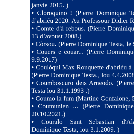
janvié 2015. )
•
Cloroquino ! (Pierre Dominique Te
d’abriéu 2020. Au Professour Didier R
•
Comte d'à rebous. (Pierre Dominiqu
13 d’avoust 2008.)
•
Còrsou. (Pierre Dominique Testa, le 
•
Couers e couar... (Pierre Dominiqu
9.9.2017)
•
Coulòqui Max Rouquette d'abriéu à
(Pierre Dominique Testa., lou 4.4.2008
•
Coumboscuro deis Arneodo. (Pierr
Testa lou 31.1.1993 .)
•
Coumo la fum (Martine Gonfalone, 5
•
Coumunien ... (Pierre Dominique
20.10.2021.)
•
Couralo Sant Sebastian d'Ala
Dominique Testa, lou 3.1.2009. )