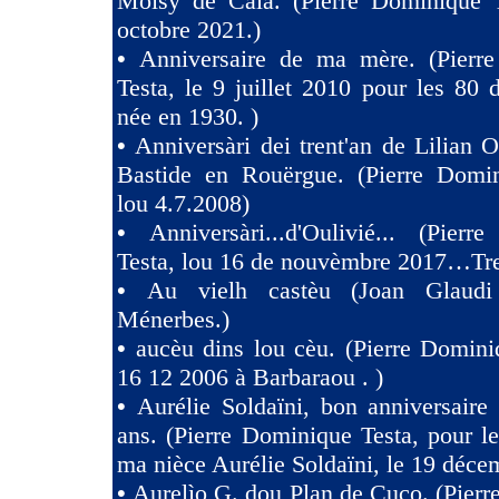
Moisy de Cala. (Pierre Dominique T
octobre 2021.)
•
Anniversaire de ma mère. (Pierr
Testa, le 9 juillet 2010 pour les 80
née en 1930. )
•
Anniversàri dei trent'an de Lilian O
Bastide en Rouërgue. (Pierre Domin
lou 4.7.2008)
•
Anniversàri...d'Oulivié... (Pier
Testa, lou 16 de nouvèmbre 2017…Tres
•
Au vielh castèu (Joan Glaud
Ménerbes.)
•
aucèu dins lou cèu. (Pierre Domini
16 12 2006 à Barbaraou . )
•
Aurélie Soldaïni, bon anniversaire
ans. (Pierre Dominique Testa, pour l
ma nièce Aurélie Soldaïni, le 19 déce
•
Aurelìo G. dou Plan de Cuco. (Pier