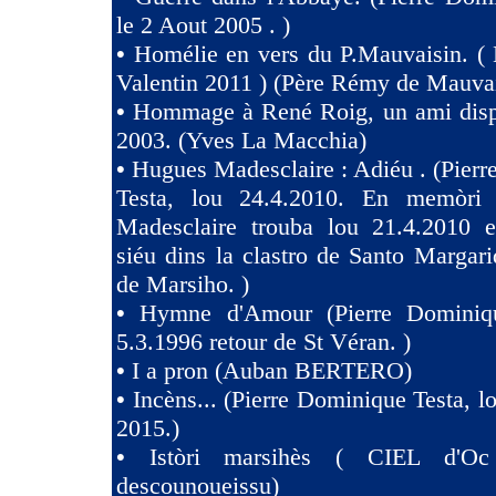
le 2 Aout 2005 . )
•
Homélie en vers du P.Mauvaisin. ( 
Valentin 2011 ) (Père Rémy de Mauva
•
Hommage à René Roig, un ami dispa
2003. (Yves La Macchia)
•
Hugues Madesclaire : Adiéu . (Pier
Testa, lou 24.4.2010. En memòri
Madesclaire trouba lou 21.4.2010 e
siéu dins la clastro de Santo Margari
de Marsiho. )
•
Hymne d'Amour (Pierre Dominiqu
5.3.1996 retour de St Véran. )
•
I a pron (Auban BERTERO)
•
Incèns... (Pierre Dominique Testa, l
2015.)
•
Istòri marsihès ( CIEL d'Oc
descounoueissu)