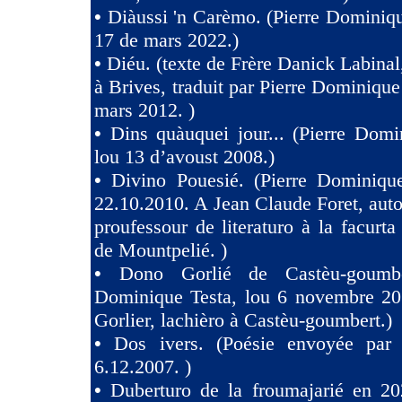
•
Diàussi 'n Carèmo. (Pierre Dominiqu
17 de mars 2022.)
•
Diéu. (texte de Frère Danick Labinal
à Brives, traduit par Pierre Dominique
mars 2012. )
•
Dins quàuquei jour... (Pierre Domi
lou 13 d’avoust 2008.)
•
Divino Pouesié. (Pierre Dominique
22.10.2010. A Jean Claude Foret, auto
proufessour de literaturo à la facurta
de Mountpelié. )
•
Dono Gorlié de Castèu-goumber
Dominique Testa, lou 6 novembre 2
Gorlier, lachièro à Castèu-goumbert.)
•
Dos ivers. (Poésie envoyée pa
6.12.2007. )
•
Duberturo de la froumajarié en 202