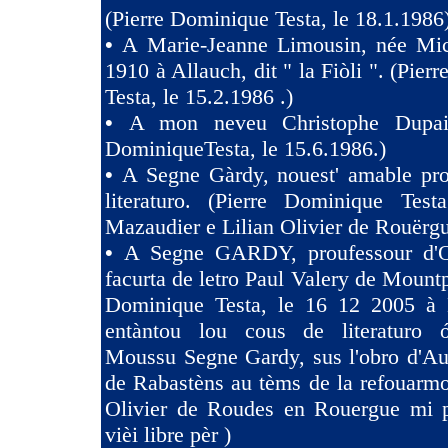
(Pierre Dominique Testa, le 18.1.1986
•
A Marie-Jeanne Limousin, née Mi
1910 à Allauch, dit " la Fiòli ". (Pie
Testa, le 15.2.1986 .)
•
A mon neveu Christophe Dupaig
DominiqueTesta, le 15.6.1986.)
•
A Segne Gàrdy, nouest' amable pro
literaturo. (Pierre Dominique Tes
Mazaudier e Lilian Olivier de Rouërgu
•
A Segne GARDY, proufessour d'O
facurta de letro Paul Valery de Mountp
Dominique Testa, le 16 12 2005 à 
entàntou lou cous de literaturo 
Moussu Segne Gardy, sus l'obro d'Au
de Rabastèns au tèms de la refouarmo
Olivier de Roudes en Rouergue mi 
vièi libre pèr )