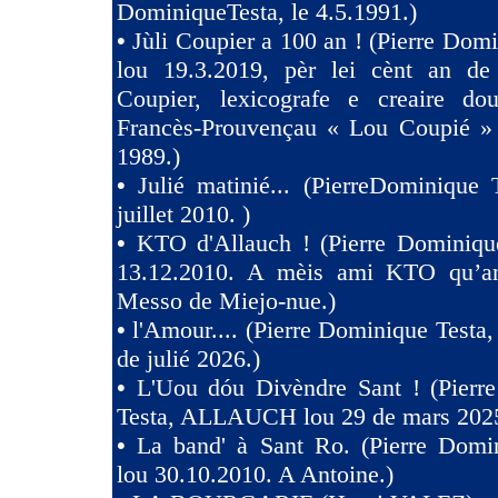
DominiqueTesta, le 4.5.1991.)
•
Jùli Coupier a 100 an ! (Pierre Domi
lou 19.3.2019, pèr lei cènt an de
Coupier, lexicografe e creaire dou
Francès-Prouvençau « Lou Coupié » 
1989.)
•
Julié matinié... (PierreDominique 
juillet 2010. )
•
KTO d'Allauch ! (Pierre Dominique
13.12.2010. A mèis ami KTO qu’an
Messo de Miejo-nue.)
•
l'Amour.... (Pierre Dominique Testa,
de julié 2026.)
•
L'Uou dóu Divèndre Sant ! (Pierr
Testa, ALLAUCH lou 29 de mars 2025
•
La band' à Sant Ro. (Pierre Domin
lou 30.10.2010. A Antoine.)