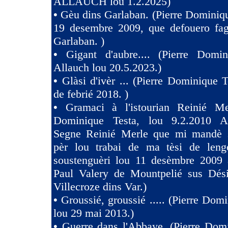
ALLAUCH lou 1.2.2025)
•
Gèu dins Garlaban. (Pierre Dominiqu
19 desembre 2009, que defouero fag
Garlaban. )
•
Gigant d'aubre.... (Pierre Domin
Allauch lou 20.5.2023.)
•
Glàsi d'ivèr ... (Pierre Dominique T
de febrié 2018. )
•
Gramaci à l'istourian Reinié Mer
Dominique Testa, lou 9.2.2010 A 
Segne Reinié Merle que mi mandè s
pèr lou trabai de ma tèsi de len
soustenguèri lou 11 desèmbre 2009 à
Paul Valery de Mountpelié sus Dés
Villecroze dins Var.)
•
Groussié, groussié ..... (Pierre Dom
lou 29 mai 2013.)
•
Guerre dans l'Abbaye. (Pierre Dom