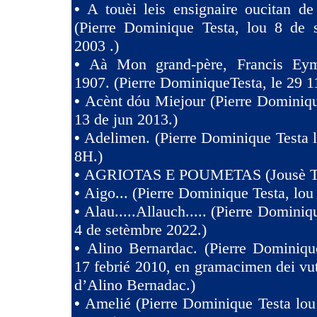
•
A touèi leis ensignaire oucitan d
(Pierre Dominique Testa, lou 8 de 
2003 .)
•
Aà Mon grand-père, Francis Eym
1907. (Pierre DominiqueTesta, le 29 1
•
Acènt dóu Miejour (Pierre Dominiqu
13 de jun 2013.)
•
Adelimen. (Pierre Dominique Testa 
8H.)
•
AGRIOTAS E POUMETAS (Jousè 
•
Aigo... (Pierre Dominique Testa, lou
•
Alau.....Allauch..... (Pierre Dominiq
4 de setèmbre 2022.)
•
Alino Bernardac. (Pierre Dominiqu
17 febrié 2010, en gramacimen dei v
d’Alino Bernadac.)
•
Amelié (Pierre Dominique Testa lou