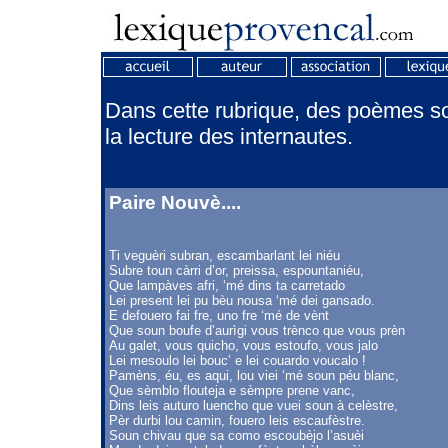
Dans cette rubrique, des poèmes son
la lecture des internautes.
Paire Nouvè....
Ti veguèri subran, escambarlant lei niéu
Subre toun càrri d’or, preissa, espountaniéu,
Que lampàves afri, ‘mé dins ta carretado
Lei present lei pu bèu nousa ‘mé dei gansado.
E defouero fai fre, uno fre ‘mé de vènt
Que soun boufe d’aurìgi vous trènco que vous prèn
Au galet, vous quicho, vous estoufo, vous jalo
Lei mesoulo lei bouc’ e lei couardo voucalo !
Pamèns, éu, es aqui, lou viei ‘mé soun péu blanc,
Que sèmblo flouteja e sèmpre prene vanc,
Dins leis auturo luencho que vuei soun à celèstre,
Pèr durbi lou camin, fouero leis escaufèstre.
Soun chivau que sa como escoubèjo l’asuèi