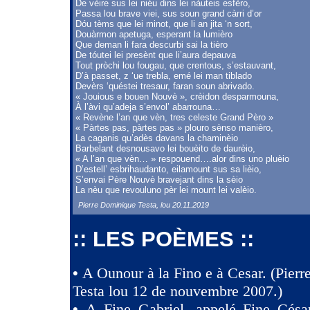
De vèire sus lei niéu dins lei nàuteis esfèro,
Passa lou brave viei, sus soun grand càrri d’or
Dóu tèms que lei minot, que li an jita ‘n sort,
Douàrmon apetuga, esperant la lumièro
Que deman li fara descurbi sai la tièro
De tóutei lei presènt que li’aura depauva
Tout pròchi lou fougau, que crentous, s’estauvant,
D’à passet, z ‘ue trebla, emé lei man tiblado
Devèrs ‘quéstei tresaur, faran soun abrivado.
« Jouious e bouen Nouvè », crèidon desparmouna,
À l’àvi qu’adeja s’envol’ abarrouna…
« Revène l’an que vèn, tres celeste Grand Pèro »
« Pàrtes pas, pàrtes pas » plouro sènso manièro,
La caganis qu’adès davans la chaminèio
Barbelant desnousavo lei bouèito de daurèio,
« A l’an que vèn… » respouend….alor dins uno pluèio
D’estell’ esbrihaudanto, eilamount sus sa lièio,
S’envai Père Nouvè bravejant dins la sèio
La nèu que revouluno pèr lei mount lei valèio.
Pierre Dominique Testa, lou 20.11.2019
:: LES POÈMES ::
•
A Ounour à la Fino e à Cesar. (Pier
Testa lou 12 de nouvembre 2007.)
•
A Fine Gabriel, appelé Fine Césa