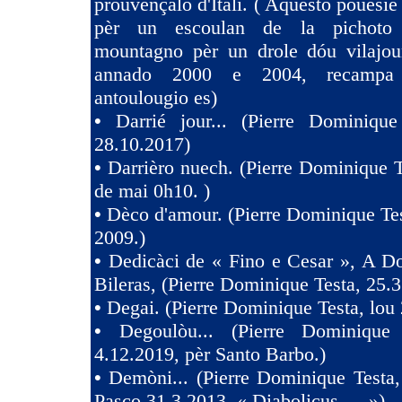
prouvençalo d'Itàli. ( Aquesto pouesié
pèr un escoulan de la pichoto
mountagno pèr un drole dóu vilajoun
annado 2000 e 2004, recampa
antoulougio es)
•
Darrié jour... (Pierre Dominique
28.10.2017)
•
Darrièro nuech. (Pierre Dominique T
de mai 0h10. )
•
Dèco d'amour. (Pierre Dominique Tes
2009.)
•
Dedicàci de « Fino e Cesar », A D
Bileras, (Pierre Dominique Testa, 25.3
•
Degai. (Pierre Dominique Testa, lou 
•
Degoulòu... (Pierre Dominique
4.12.2019, pèr Santo Barbo.)
•
Demòni... (Pierre Dominique Testa,
Pasco 31.3.2013. « Diabolicus…. »)