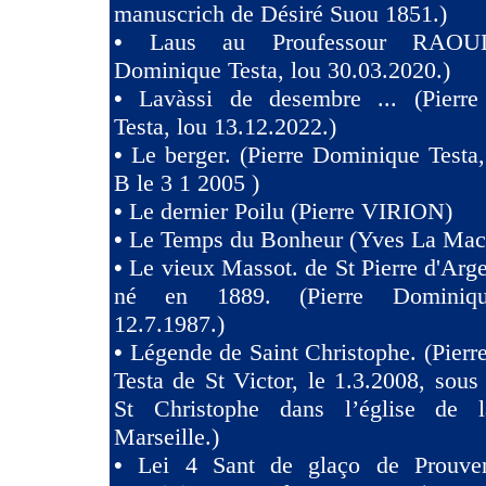
manuscrich de Désiré Suou 1851.)
•
Laus au Proufessour RAOULT
Dominique Testa, lou 30.03.2020.)
•
Lavàssi de desembre ... (Pierr
Testa, lou 13.12.2022.)
•
Le berger. (Pierre Dominique Testa,
B le 3 1 2005 )
•
Le dernier Poilu (Pierre VIRION)
•
Le Temps du Bonheur (Yves La Mac
•
Le vieux Massot. de St Pierre d'Arg
né en 1889. (Pierre Dominiqu
12.7.1987.)
•
Légende de Saint Christophe. (Pier
Testa de St Victor, le 1.3.2008, sous 
St Christophe dans l’église de 
Marseille.)
•
Lei 4 Sant de glaço de Prouven